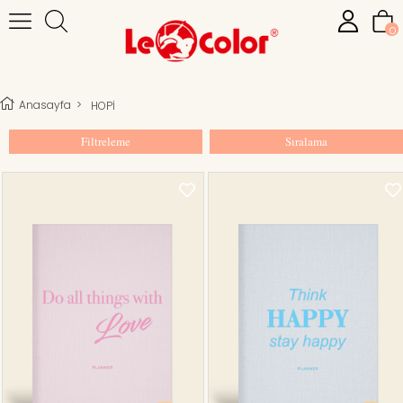
0
Anasayfa
>
HOPİ
Filtreleme
Sıralama