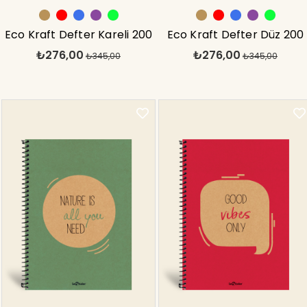
Eco Kraft Defter Kareli 200
Eco Kraft Defter Düz 200
₺276,00
₺276,00
syf Mavi 17x24 cm
₺345,00
syf Mor 17x24 cm
₺345,00