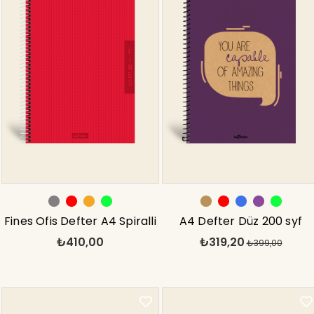
Fines Ofis Defter A4 Spiralli
A4 Defter Düz 200 syf
₺410,00
₺319,20
Kareli Gri
Köpek Eco
₺399,00