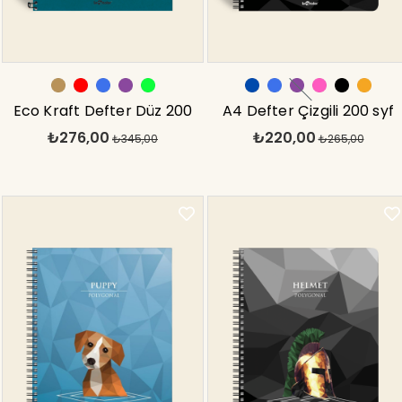
Eco Kraft Defter Düz 200
A4 Defter Çizgili 200 syf
₺276,00
₺220,00
syf Mavi 17x24 cm
₺345,00
Stay Energy
₺265,00