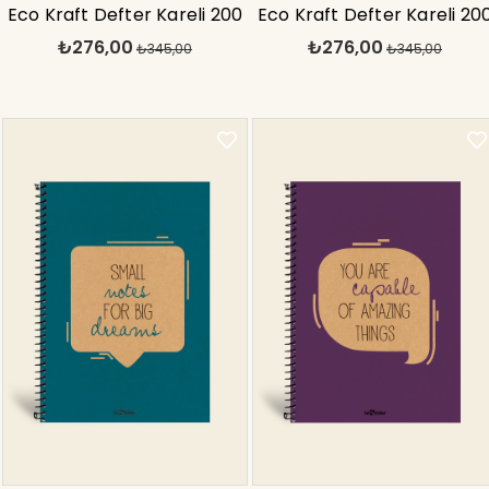
Eco Kraft Defter Kareli 200
Eco Kraft Defter Kareli 20
₺276,00
₺276,00
syf Yeşil 17x24 cm
₺345,00
syf Kırmızı 17x24 cm
₺345,00