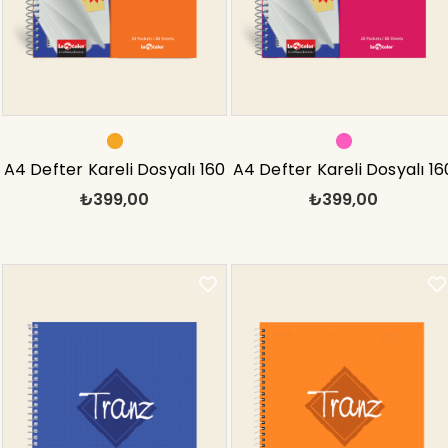
A4 Defter Kareli Dosyalı 160
A4 Defter Kareli Dosyalı 16
₺399,00
₺399,00
Syf Turuncu
Syf Pembe