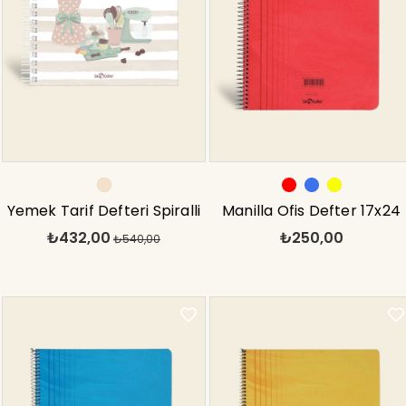
Yemek Tarif Defteri Spiralli
Manilla Ofis Defter 17x24
₺432,00
₺250,00
Renkli Ayraçlı
₺540,00
Çizgili Kırmızı