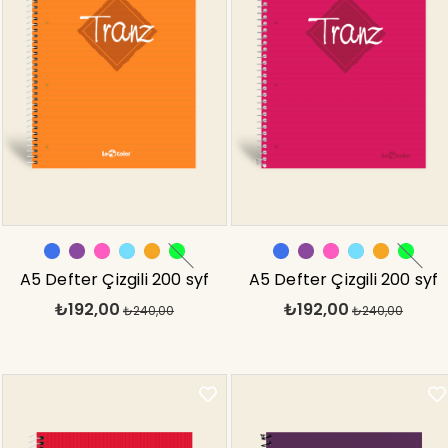
A5 Defter Çizgili 200 syf
A5 Defter Çizgili 200 syf
₺192,00
₺192,00
Turuncu Tranz
₺240,00
Pembe Tranz
₺240,00