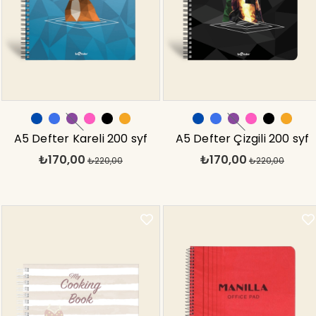
A5 Defter Kareli 200 syf
A5 Defter Çizgili 200 syf
₺170,00
₺170,00
Köpek Polygonal
₺220,00
Kask Polygonal
₺220,00