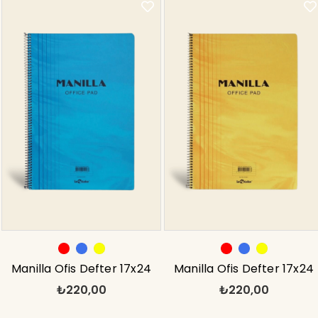
Manilla Ofis Defter 17x24
Manilla Ofis Defter 17x24
₺220,00
₺220,00
Kareli Mavi
Kareli Sarı