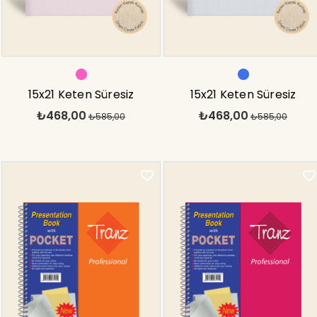
15x21 Keten Süresiz
15x21 Keten Süresiz
₺468,00
₺468,00
Planlayıcı Ajanda Defter
₺585,00
Planlayıcı Ajanda Defter
₺585,00
Pembe
Mavi