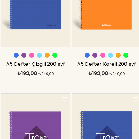
A5 Defter Çizgili 200 syf
A5 Defter Kareli 200 syf
₺192,00
₺192,00
Pembe Tranz
₺240,00
Turuncu Tranz
₺240,00