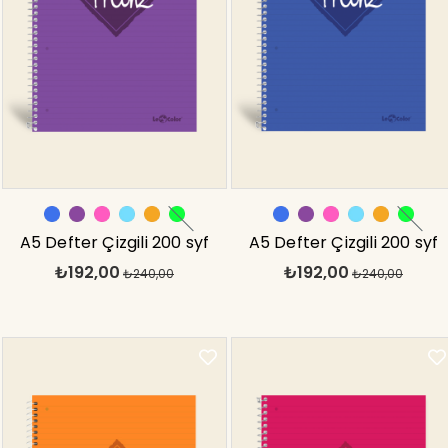
A5 Defter Çizgili 200 syf
A5 Defter Çizgili 200 syf
₺192,00
₺192,00
Mor Tranz
₺240,00
Mavi Tranz
₺240,00