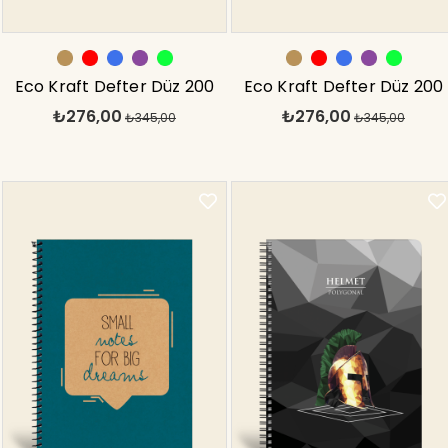
Eco Kraft Defter Düz 200
Eco Kraft Defter Düz 200
₺276,00
₺276,00
syf Yeşil 17x24 cm
₺345,00
syf Kırmızı 17x24 cm
₺345,00