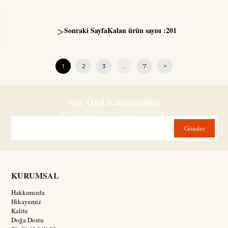
>
Sonraki Sayfa
Kalan ürün sayısı :
201
1
2
3
...
7
>
Size Özel Kampanyalar
Hemen Kayıt Ol Fırsatlardan Önce Sen Haberdar Ol!
Gönder
KURUMSAL
Hakkımızda
Hikayemiz
Kalite
Doğa Dostu