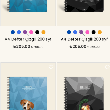
A4 Defter Çizgili 200 syf
A4 Defter Çizgili 200 syf
₺205,00
₺205,00
Köpek Polygonal
₺265,00
Kask Polygonal
₺265,00