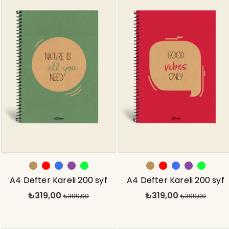
A4 Defter Kareli 200 syf
A4 Defter Kareli 200 syf
₺319,00
₺319,00
Yeşil Eco
₺399,00
Kırmızı Eco
₺399,00