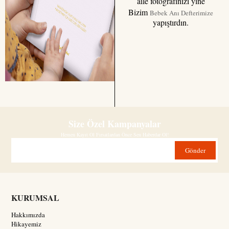
aile fotoğrafınızı yine
Bizim
Bebek Anı Defterimize
yapıştırdın.
Size Özel Kampanyalar
Hemen Kayıt Ol Fırsatlardan Önce Sen Haberdar Ol!
Gönder
KURUMSAL
Hakkımızda
Hikayemiz