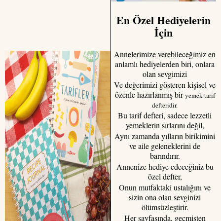
En Özel Hediyelerin
İçin
Annelerimize verebileceğimiz en
anlamlı hediyelerden biri, onlara
olan sevgimizi
Ve değerimizi gösteren kişisel ve
özenle hazırlanmış bir
yemek tarif
defteridir.
Bu tarif defteri, sadece lezzetli
yemeklerin sırlarını değil,
Aynı zamanda yılların birikimini
ve aile geleneklerini de
barındırır.
Annenize hediye edeceğiniz bu
özel defter,
Onun mutfaktaki ustalığını ve
sizin ona olan sevginizi
ölümsüzleştirir.
Her sayfasında, geçmişten