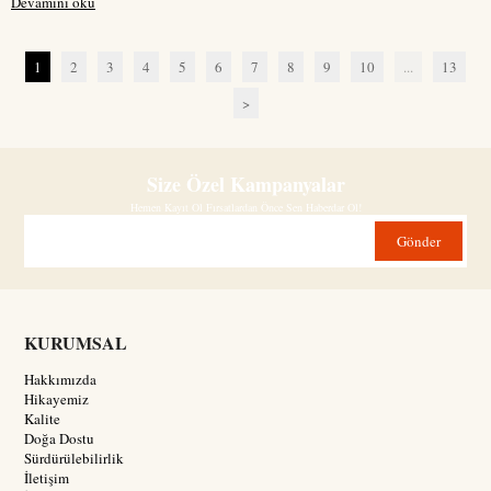
Devamını oku
1
2
3
4
5
6
7
8
9
10
...
13
>
Size Özel Kampanyalar
Hemen Kayıt Ol Fırsatlardan Önce Sen Haberdar Ol!
Gönder
KURUMSAL
Hakkımızda
Hikayemiz
Kalite
Doğa Dostu
Sürdürülebilirlik
İletişim