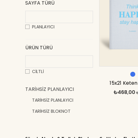
SAYFA TÜRÜ
PLANLAYICI
ÜRÜN TÜRÜ
CİLTLİ
15x21 Keten
TARİHSİZ PLANLAYICI
₺468,00
Planlayıcı Aja
TARİHSİZ PLANLAYICI
Mav
TARİHSİZ BLOKNOT