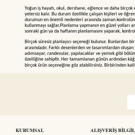
Yoğun iş hayatı, okul, dershane, eğlence ve daha birçok
yetersiz kalır. Bu durum özellikle çalışan kişileri ve öğ
durumun en önemli nedenleri arasında zaman kontrolünü
kullanmayı sağlar.Planlama yapmanın en güzel yolları aras
sonraki gün ya da haftanın planlamasını yaparak, kontrollü
Birçok süresiz planlayıcı seçeneği bulunur. Bunlardan bir
arasındadır. Farklı desenlerden ve tasarımlardan oluşan 
adımsayar, randevular, yapılacaklar ve yemek gibi bölümle
özelliğine sahiptir. Her tamamlanan günün ardından kâğıd
birçok ürün seçeneğine göz atabilirsiniz. Birbirinden kalit
KURUMSAL
ALIŞVERİŞ BİLGİ