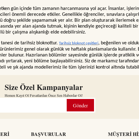
 etken gün içinde tüm zamanın harcanmasına yol açar. İnsanlar, işleri
rencileri önemli derecede etkiler. Genellikle öğrenciler, sınavlara çal
 doğru şekilde yapamamak yer alır. Bir plan oluşturarak ilerlemek 
ında yer alan ajanda tutmak, kişinin kendiyle geçireceği kaliteli bir 
 bir çalışma alışkanlığı elde edebilirsiniz.
 tanesi de tarihsiz bloknottur.
, beğenilen ve olduk
Tarihsiz bloknot çeşitleri
ürünlerimiz genel olarak günlük ve haftalık planlamalarda kullanılır. 
r bulunur. Hazırlanan bölümler sayesinde günlük işlerde pratiklik ve iş
ı yırtarak, yeni bölüme başlayabilirsiniz. Siz de markamız tarafında
eli ve şık ajanda modellerimiz ile tüm işlerinizi kontrol altında tutabil
Size Özel Kampanyalar
Hemen Kayıt Ol Fırsatlardan Önce Sen Haberdar Ol!
Gönder
LERİ
BAŞVURULAR
MÜŞTERİ H