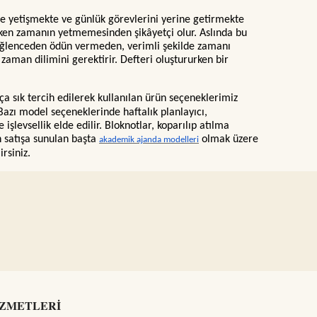
ne yetişmekte ve günlük görevlerini yerine getirmekte
ışırken zamanın yetmemesinden şikâyetçi olur. Aslında bu
eğlenceden ödün vermeden, verimli şekilde zamanı
zaman dilimini gerektirir. Defteri oluştururken bir
ça sık tercih edilerek kullanılan ürün seçeneklerimiz
Bazı model seçeneklerinde haftalık planlayıcı,
levsellik elde edilir. Bloknotlar, koparılıp atılma
n satışa sunulan başta
olmak üzere
akademik ajanda modelleri
irsiniz.
İZMETLERİ