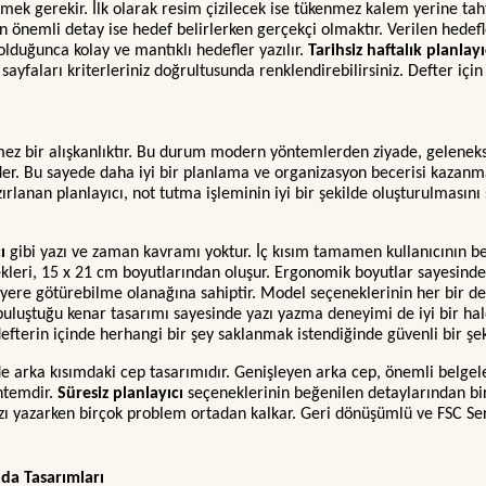
etmek gerekir. İlk olarak resim çizilecek ise tükenmez kalem yerine ta
n önemli detay ise hedef belirlerken gerçekçi olmaktır. Verilen hedefl
uğunca kolay ve mantıklı hedefler yazılır.
Tarihsiz haftalık planlay
, sayfaları kriterleriniz doğrultusunda renklendirebilirsiniz. Defter i
mez bir alışkanlıktır. Bu durum modern yöntemlerden ziyade, gelenekse
eder. Bu sayede daha iyi bir planlama ve organizasyon becerisi kazanm
zırlanan planlayıcı, not tutma işleminin iyi bir şekilde oluşturulması
cı
gibi yazı ve zaman kavramı yoktur. İç kısım tamamen kullanıcının be
nekleri, 15 x 21 cm boyutlarından oluşur. Ergonomik boyutlar sayesin
i yere götürebilme olanağına sahiptir. Model seçeneklerinin her bir det
 buluştuğu kenar tasarımı sayesinde yazı yazma deneyimi de iyi bir hal
defterin içinde herhangi bir şey saklanmak istendiğinde güvenli bir şek
de arka kısımdaki cep tasarımıdır. Genişleyen arka cep, önemli belgeler
öntemdir.
Süresiz planlayıcı
seçeneklerinin beğenilen detaylarından bir 
zı yazarken birçok problem ortadan kalkar. Geri dönüşümlü ve FSC Sert
da Tasarımları