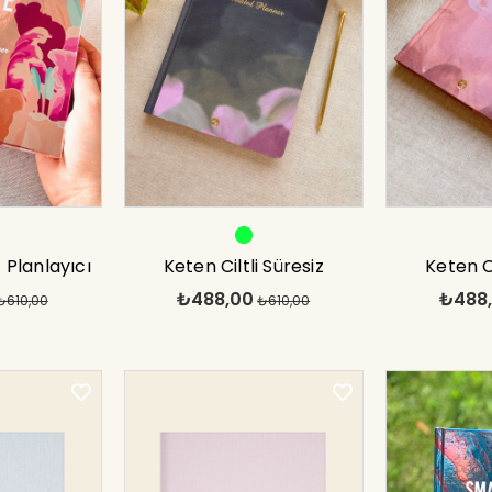
 Planlayıcı
Keten Ciltli Süresiz
Keten Ci
₺488,00
₺488
7x24
₺610,00
Planlayıcı Yeşil 17x24
₺610,00
Planlayıc