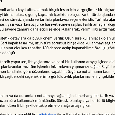
rı
li anları kayıt altına almak birçok insan için vazgeçilmez bir alışkanl
iyi bir hal alarak, geniş kapsamlı içerikten oluşur. Farklı türde ajand
si de süresiz ajanda ve tarihsiz planlayıcı seçenekleridir.
Tarihsiz aj
ması, yazı yazarken özgürce hareket etmeyi sağlar. Farklı amaçlar d
. Bu sayede zamanı daha etkili şekilde kullanarak, verimliliği arttır
tetik detaylara da büyük önem verilir. Uzun süre kullanılacak olan ürü
. Sert kapak tasarımı, uzun süre sorunsuz bir şekilde kullanmayı sağlar
kullanımı oldukça rahattır. 180 derece açılıp kapanabilme özelliği gös
e dönüşür.
tercih yaparken, ihtiyaçlarınızı ve nasıl bir kullanım arayışı içinde o
z planlayıcılarımız tüm işlemlerinizi kolayca yapmanızı sağlar. Sayfala
n kendinize göre düzenleme yapabilir, özgürce not almanın tadını çık
lı çeşitlerdeki seçeneklerimiz günlük, aylık planlarınızı en iyi şekilde
li anları ya da durumları not almayı sağlar. İçinde herhangi bir tarih y
r uzun süre kullanmak mümkündür. Süresiz planlayıcıya her türlü bilgiyi 
ları düzenli bir şekilde takip etme olanağı ortaya çıkar.
lardan ilki esnekliktir.
ile kullanıcılar kendine göre planl
Tarihsiz defter