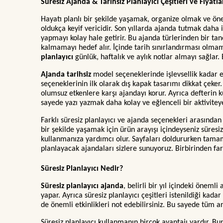
Süresiz Ajanda & Tarihsiz Planlayıcı Çeşitleri ve Fiyatla
Hayatı planlı bir şekilde yaşamak, organize olmak ve önem
oldukça keyif vericidir. Son yıllarda ajanda tutmak daha 
yapmayı kolay hale getirir. Bu ajanda türlerinden bir tane
kalmamayı hedef alır. İçinde tarih sınırlandırması olma
planlayıcı
günlük, haftalık ve aylık notlar almayı sağlar
Ajanda tarihsiz
model seçeneklerinde işlevsellik kadar es
seçeneklerinin ilk olarak dış kapak tasarımı dikkat çeker
olumsuz etkenlere karşı ajandayı korur. Ayrıca defterin 
sayede yazı yazmak daha kolay ve eğlenceli bir aktivitey
Farklı süresiz planlayıcı ve ajanda seçenekleri arasından 
bir şekilde yaşamak için ürün arayışı içindeyseniz süresi
kullanmanıza yardımcı olur. Sayfaları doldururken tamame
planlayacak ajandaları sizlere sunuyoruz. Birbirinden fark
Süresiz Planlayıcı Nedir?
Süresiz planlayıcı ajanda
, belirli bir yıl içindeki önem
yapar. Ayrıca süresiz planlayıcı çeşitleri istenildiği kada
de önemli etkinlikleri not edebilirsiniz. Bu sayede tüm an
Süresiz planlayıcı kullanmanın birçok avantajı vardır. Bun