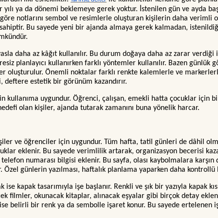
yılı ya da dönemi beklemeye gerek yoktur. İstenilen gün ve ayda başlan
 göre notlarını sembol ve resimlerle oluşturan kişilerin daha verimli 
hiptir. Bu sayede yeni bir ajanda almaya gerek kalmadan, istenildiği
ümkündür.
sla daha az kâğıt kullanılır. Bu durum doğaya daha az zarar verdiği için
resiz planlayıcı kullanırken farklı yöntemler kullanılır. Bazen günlük 
fter oluşturulur. Önemli noktalar farklı renkte kalemlerle ve markerlerle
, deftere estetik bir görünüm kazandırır.
çin kullanıma uygundur. Öğrenci, çalışan, emekli hatta çocuklar için 
 hedefi olan kişiler, ajanda tutarak zamanını buna yönelik harcar.
şiler ve öğrenciler için uygundur. Tüm hafta, tatil günleri de dâhil ol
ar eklenir. Bu sayede verimlilik artarak, organizasyon becerisi kaza
 ve telefon numarası bilgisi eklenir. Bu sayfa, olası kaybolmalara karşı
r. Özel günlerin yazılması, haftalık planlama yaparken daha kontrollü b
ak ise kapak tasarımıyla işe başlanır. Renkli ve şık bir yazıyla kapak 
cek filmler, okunacak kitaplar, alınacak eşyalar gibi birçok detay ekleni
ise belirli bir renk ya da sembolle işaret konur. Bu sayede ertelenen iş