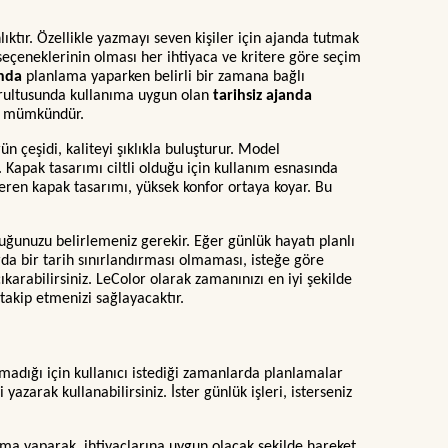
ıktır. Özellikle yazmayı seven kişiler için ajanda tutmak
a seçeneklerinin olması her ihtiyaca ve kritere göre seçim
anda
planlama yaparken belirli bir zamana bağlı
oğrultusunda kullanıma uygun olan
tarihsiz ajanda
mak mümkündür.
n çeşidi, kaliteyi şıklıkla buluşturur. Model
. Kapak tasarımı ciltli olduğu için kullanım esnasında
teren kapak tasarımı, yüksek konfor ortaya koyar. Bu
lduğunuzu belirlemeniz gerekir. Eğer günlük hayatı planlı
rda bir tarih sınırlandırması olmaması, isteğe göre
arabilirsiniz. LeColor olarak zamanınızı en iyi şekilde
 takip etmenizi sağlayacaktır.
azmadığı için kullanıcı istediği zamanlarda planlamalar
yazarak kullanabilirsiniz. İster günlük işleri, isterseniz
ama yaparak, ihtiyaçlarına uygun olacak şekilde hareket