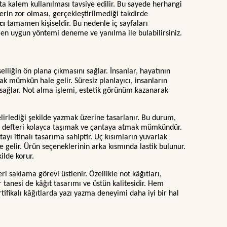
hta kalem kullanılması tavsiye edilir. Bu sayede herhangi
erin zor olması, gerçekleştirilmediği takdirde
ıcı
tamamen kişiseldir. Bu nedenle iç sayfaları
çin en uygun yöntemi deneme ve yanılma ile bulabilirsiniz.
lliğin ön plana çıkmasını sağlar. İnsanlar, hayatının
ak mümkün hale gelir. Süresiz planlayıcı, insanların
nı sağlar. Not alma işlemi, estetik görünüm kazanarak
lirlediği şekilde yazmak üzerine tasarlanır. Bu durum,
de defteri kolayca taşımak ve çantaya atmak mümkündür.
ayı itinalı tasarıma sahiptir. Uç kısımların yuvarlak
e gelir. Ürün seçeneklerinin arka kısmında lastik bulunur.
ilde korur.
i saklama görevi üstlenir. Özellikle not kâğıtları,
tanesi de kâğıt tasarımı ve üstün kalitesidir. Hem
ifikalı kâğıtlarda yazı yazma deneyimi daha iyi bir hal