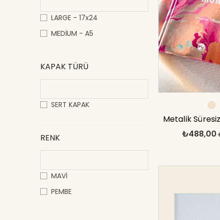
LARGE - 17x24
MEDİUM - A5
KAPAK TÜRÜ
SERT KAPAK
Metalik Süresiz
₺488,00
More 1
RENK
MAVİ
PEMBE