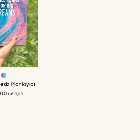
esiz Planlayıcı
,00
ms 17x24
₺610,00