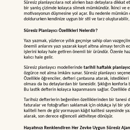
Süresiz planlayıcılara not alırken bazı detaylara dikkat 
bir yanlış çizimde kolayca silmek mümkündür. İkinci ve e
motivasyonun düşmesine yol açar. Bu nedenle mümkün old
doldururken kendinize uygun bir stil ve tarz oluşturabilir
Süresiz Planlayıcı Özellikleri Nelerdir?
Yazı yazmak, yüzlerce yıllık geçmişe sahip olan vazgeçil
önemli anlarını yazı yazarak kayıt altına almayı tercih 
işlerini kolay hale getiren önemli bir üründür. Özenle ha
kalıcı hale gelir.
Süresiz planlayıcı modellerinde
tarihli haftalık planlayı
özgürce not alma imkânı sunar. Süresiz planlayıcı seçe
Özellikle öğrenciler, defteri çantasına atarak, istedikler
olması da bu detaylardan bir tanesidir. Şıklığın konforla
Bu lastik defterin kolayca kapanmasını sağlar. Özellikle 
Tarihsiz defterlerin beğenilen özelliklerinden bir tanesi 
faturalar ve fotoğrafları saklamak için oldukça iyi bir y
kaliteli hem de göz yormayan kâğıt kalitesi sayesinde ya
alarak, son derece eğlenceli aktiviteye dönüşür.
Hayatınızı Renklendiren Her Zevke Uygun Süresiz Ajan