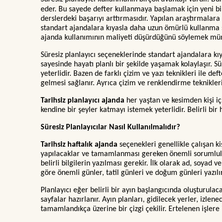
eder. Bu sayede defter kullanmaya başlamak için yeni bir 
derslerdeki başarıyı arttırmasıdır. Yapılan araştırmalara
standart ajandalara kıyasla daha uzun ömürlü kullanma sa
ajanda kullanımının maliyeti düşürdüğünü söylemek m
Süresiz planlayıcı seçeneklerinde standart ajandalara kıya
sayesinde hayatı planlı bir şekilde yaşamak kolaylaşır. Sü
yeterlidir. Bazen de farklı çizim ve yazı teknikleri ile de
gelmesi sağlanır. Ayrıca çizim ve renklendirme teknikleri
Tarihsiz planlayıcı ajanda
her yaştan ve kesimden kişi i
kendine bir şeyler katmayı istemek yeterlidir. Belirli bir
Süresiz Planlayıcılar Nasıl Kullanılmalıdır?
Tarihsiz haftalık ajanda
seçenekleri genellikle çalışan ki
yapılacaklar ve tamamlanması gereken önemli sorumlulukl
belirli bilgilerin yazılması gerekir. İlk olarak ad, soyad
göre önemli günler, tatil günleri ve doğum günleri yazılı
Planlayıcı eğer belirli bir ayın başlangıcında oluşturulac
sayfalar hazırlanır. Ayın planları, gidilecek yerler, izlene
tamamlandıkça üzerine bir çizgi çekilir. Ertelenen işlere 