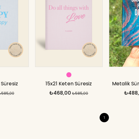
 Süresiz
15x21 Keten Süresiz
Metalik Sür
₺468,00
₺488
nda Defter
₺585,00
Planlayıcı Ajanda Defter
₺585,00
Drea
i
Pembe
1