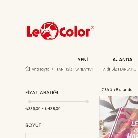
YENİ
AJANDA
Anasayfa
>
TARİHSİZ PLANLAYICI
>
TARİHSİZ PLANLAYICI
7 Ürün
FIYAT ARALIĞI
₺336,00 - ₺488,00
BOYUT