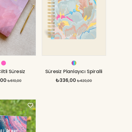
ltli Süresiz
Süresiz Planlayıcı Spiralli
,00
₺336,00
ı Pembe 17x24
₺610,00
Ajanda Defter Lotus 17x24
₺420,00
cm