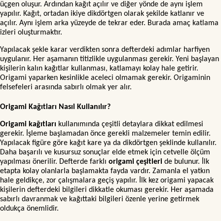
üçgen oluşur. Ardından kağıt açılır ve diğer yönde de aynı işlem
yapılır. Kağıt, ortadan ikiye dikdörtgen olarak şekilde katlanır ve
açılır. Aynı işlem arka yüzeyde de tekrar eder. Burada amaç katlama
izleri oluşturmaktır.
Yapılacak şekle karar verdikten sonra defterdeki adımlar harfiyen
uygulanır. Her aşamanın titizlikle uygulanması gerekir. Yeni başlayan
kişilerin kalın kağıtlar kullanması, katlamayı kolay hale getirir.
Origami yaparken kesinlikle aceleci olmamak gerekir. Origaminin
felsefeleri arasında sabırlı olmak yer alır.
Origami Kağıtları Nasıl Kullanılır?
Origami kağıtları
kullanımında çeşitli detaylara dikkat edilmesi
gerekir. İşleme başlamadan önce gerekli malzemeler temin edilir.
Yapılacak figüre göre kağıt kare ya da dikdörtgen şeklinde kullanılır.
Daha başarılı ve kusursuz sonuçlar elde etmek için cetvelle ölçüm
yapılması önerilir. Defterde farklı
origami çeşitleri
de bulunur. İlk
etapta kolay olanlarla başlamakta fayda vardır. Zamanla el yatkın
hale geldikçe, zor çalışmalara geçiş yapılır. İlk kez origami yapacak
kişilerin defterdeki bilgileri dikkatle okuması gerekir. Her aşamada
sabırlı davranmak ve kağıttaki bilgileri özenle yerine getirmek
oldukça önemlidir.