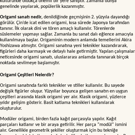
kültüründe oldukça önemli bir yere sahiptir. Zamanla dünya
genelinde yayılarak, popülerlik kazanmıştır.
Origami sanatı nedir,
denildiğinde geçmişinin 2. yüzyıla dayandığı
görülür. Çin’de icat edilen origami, kısa sürede Japonya tarafından
tanınır. İlk olarak dini ve tören amaçlı kullanılır. Törenlerde
süslemeler yapmayı sağlar. Zamanla bu sanat dalı eğlence amacıyla
kullanılmaya başlar. Origaminin modern anlamda temellerini Akira
Yoshizawa atmıştır. Origami sanatına yeni teknikler kazandırarak,
figürleri daha karmaşık ve detaylı hale getirmiştir. Yapılan çalışmalar
neticesinde origami sanatı, uluslararası anlamda tanınarak birçok
noktada sevilmeye başlamıştır.
Origami Çeşitleri Nelerdir?
Origami sanatında farklı teknikler ve stiller kullanılır. Bu sayede
değişik figürler oluşur. Yüzyıllar boyunca gelişen sanatın en uygun
çeşitleri arasında klasik origami yer alır. Klasik origami, yüzlerce
yıldır gelişim gösterir. Basit katlama teknikleri kullanılarak
oluşturulur.
Modüler origami, birden fazla kağıt parçasıyla yapılır. Kağıt
parçaları katlanır ve bir araya getirilir. Her parça “modül” ismini
alır. Genellikle geometrik şekiller oluşturmak için bu tekniğe