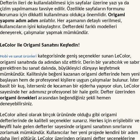
Defterin ileri de kullanılabilmesi için sayfalar üzerine yazı ya da
çizim yapılmaması tavsiye edilir. Özellikle sayfaların formunu
koruması için dikkatli kullanılması oldukça önemlidir.
Origami
yapımı adım adım
anlatılır. Her aşamanın detaylı verilmesi,
kullanıcıların işini kolaylaştırır. Defterdeki farklı modelleri
deneyerek, çalışmalar yapmak mümkündür.
LeColor ile Origami Sanatını Keşfedin!
kategorisinde geniş seçenekler sunan LeColor,
Hobi ve sanat ürünleri
origami sanatında da adından söz ettirir. Derin bir yaratıcılık ve sabır
gerektiren bu sanat dalında, büyükleyici dünyayı keşfetmek
mümkündür. Kalitesiyle beğeni kazanan origami defterinde hem yeni
başlayan hem de profesyonel kişilere uygun çalışmalar bulunur. İster
basit bir kuş, isterseniz de kocaman bir ejderha yapıyor olun, LeColor
sayesinde her adımınız profesyonel bir hale gelir. Defter üzerinden
origami örnekleri
arasından beğendiğiniz şekli hemen
deneyebilirsiniz.
LeColor ailesi olarak birçok ürününde olduğu gibi origami
defterlerinde de kaliteli seçenekler sunarız. Herkes için erişilebilir ve
keyifli hale gelen defterler sayesinde origami sanatının sınırlarını
zorlamak mümkündür. Kullanıcılar her yeni projede kendini bir adım
daha ileri götürür. LeColor üzerinden origami defter seçeneklerine