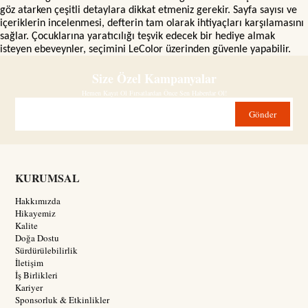
göz atarken çeşitli detaylara dikkat etmeniz gerekir. Sayfa sayısı ve
içeriklerin incelenmesi, defterin tam olarak ihtiyaçları karşılamasını
sağlar. Çocuklarına yaratıcılığı teşvik edecek bir hediye almak
isteyen ebeveynler, seçimini LeColor üzerinden güvenle yapabilir.
Size Özel Kampanyalar
Hemen Kayıt Ol Fırsatlardan Önce Sen Haberdar Ol!
Gönder
KURUMSAL
Hakkımızda
Hikayemiz
Kalite
Doğa Dostu
Sürdürülebilirlik
İletişim
İş Birlikleri
Kariyer
Sponsorluk & Etkinlikler