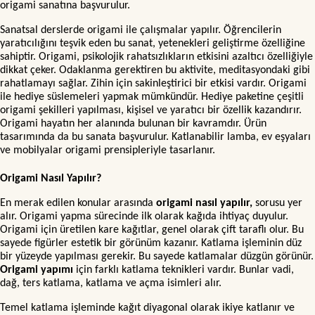
origami sanatına başvurulur.
Sanatsal derslerde origami ile çalışmalar yapılır. Öğrencilerin
yaratıcılığını teşvik eden bu sanat, yetenekleri geliştirme özelliğine
sahiptir. Origami, psikolojik rahatsızlıkların etkisini azaltıcı özelliğiyle
dikkat çeker. Odaklanma gerektiren bu aktivite, meditasyondaki gibi
rahatlamayı sağlar. Zihin için sakinleştirici bir etkisi vardır. Origami
ile hediye süslemeleri yapmak mümkündür. Hediye paketine çeşitli
origami şekilleri yapılması, kişisel ve yaratıcı bir özellik kazandırır.
Origami hayatın her alanında bulunan bir kavramdır. Ürün
tasarımında da bu sanata başvurulur. Katlanabilir lamba, ev eşyaları
ve mobilyalar origami prensipleriyle tasarlanır.
Origami Nasıl Yapılır?
En merak edilen konular arasında
origami nasıl yapılır,
sorusu yer
alır. Origami yapma sürecinde ilk olarak kağıda ihtiyaç duyulur.
Origami için üretilen kare kağıtlar, genel olarak çift taraflı olur. Bu
sayede figürler estetik bir görünüm kazanır. Katlama işleminin düz
bir yüzeyde yapılması gerekir. Bu sayede katlamalar düzgün görünür.
Origami yapımı
için farklı katlama teknikleri vardır. Bunlar vadi,
dağ, ters katlama, katlama ve açma isimleri alır.
Temel katlama işleminde kağıt diyagonal olarak ikiye katlanır ve