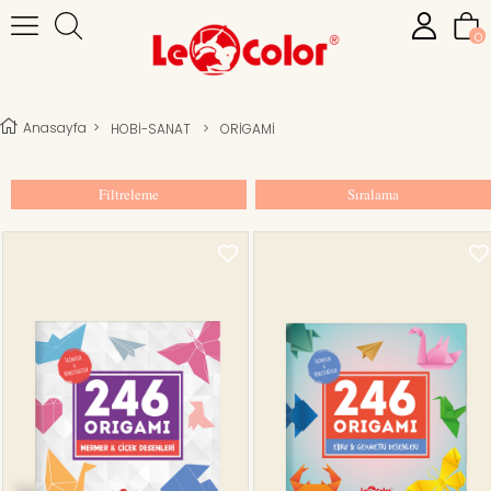
0
Anasayfa
>
HOBİ-SANAT
>
ORİGAMİ
Filtreleme
Sıralama