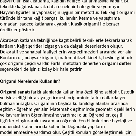
başvurulur. Islak katlama, kağıdın hafifçe katlanmasıyla yapılır. Bu
teknikte kağıt ıslanarak daha esnek bir hale gelir ve yumuşar.
Hayvan figürlerini yapmak için uygun bir metottur. Tek kağıt origami
türünde bir tane kağıt parçası kullanılır. Kesme ve yapıştırma
olmadan, sadece katlanarak yapılır. Klasik origami ile benzer
özellikler gösterir.
Akordeon katlama tekniğinde kağıt belirli tekniklerle tekrarlanarak
katlanır. Kağıt şeritleri zigzag ya da dalgalı desenlerden oluşur.
Dekoratif ve sanatsal faaliyetlerin vazgeçilmezleri arasında yer alır.
Bunların dışındaysa kirigami, matematiksel, kinetik, heykel gibi pek
çok origami çeşidi vardır. Farklı metotları denerken
origami defter
seçenekleri de işinizi kolay bir hale getirir.
Origami Nerelerde Kullanılır?
Origami sanatı
farklı alanlarda kullanılma özelliğine sahiptir. Estetik
ve işlevselliği bir araya getirmesi, origaminin farklı dallarda yer
bulmasını sağlar. Origaminin başlıca kullanıldığı alanlar arasında
eğitim - öğretim yer alır. Matematik eğitiminde geometrik şekillerin
ve kavramların öğrenilmesine yardımcı olur. Öğrenciler, çeşitli
figürler oluşturarak kavramları öğrenir. Fen bilimlerinde biyoloji ve
mühendislik alanlarında kullanılır. Doğadaki yapıların
modellenmesine yardımcı olur. Çeşitli konuları görselleştirmek için