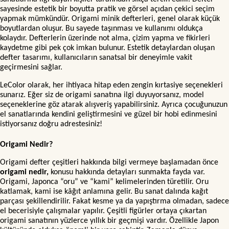
sayesinde estetik bir boyutta pratik ve görsel açıdan çekici seçim
yapmak mümkündür. Origami minik defterleri, genel olarak küçük
boyutlardan oluşur. Bu sayede taşınması ve kullanımı oldukça
kolaydır. Defterlerin üzerinde not alma, çizim yapma ve fikirleri
kaydetme gibi pek çok imkan bulunur. Estetik detaylardan oluşan
defter tasarımı, kullanıcıların sanatsal bir deneyimle vakit
geçirmesini sağlar.
LeColor olarak, her ihtiyaca hitap eden zengin kırtasiye seçenekleri
sunarız. Eğer siz de origami sanatına ilgi duyuyorsanız, model
seçeneklerine göz atarak alışveriş yapabilirsiniz. Ayrıca çocuğunuzun
el sanatlarında kendini geliştirmesini ve güzel bir hobi edinmesini
istiyorsanız doğru adrestesiniz!
Origami Nedir?
Origami defter çeşitleri hakkında bilgi vermeye başlamadan önce
origami nedir,
konusu hakkında detayları sunmakta fayda var.
Origami, Japonca “oru” ve “kami” kelimelerinden türetilir. Oru
katlamak, kami ise kâğıt anlamına gelir. Bu sanat dalında kağıt
parçası şekillendirilir. Fakat kesme ya da yapıştırma olmadan, sadece
el becerisiyle çalışmalar yapılır. Çeşitli figürler ortaya çıkartan
origami sanatının yüzlerce yıllık bir geçmişi vardır. Özellikle Japon