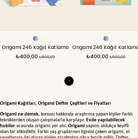
Origami 246 Kağıt Katlama
Origami 246 Kağıt Katlam
₺400,00
₺400,00
Sanatı Mermer / Çiçek
₺500,00
Sanatı Ebru / Geometrik
₺500,00
1
Origami Kağıtları, Origami Defter Çeşitleri ve Fiyatları
Origami ne demek,
konusu hakkında araştırma yapan kişiler farklı
tekniklerden oluşan çalışmalarla karşılaşır.
Evde yapılabilecek
hobiler
arasında origami yer alır.
Origami
yapımı oldukça keyifli
olan bir etkinliktir. Farklı yaş gruplarının ilgisini çeken origami, el
sanatlarına ilgi duyan kişiler tarafından sıkça tercih edilir. Defter