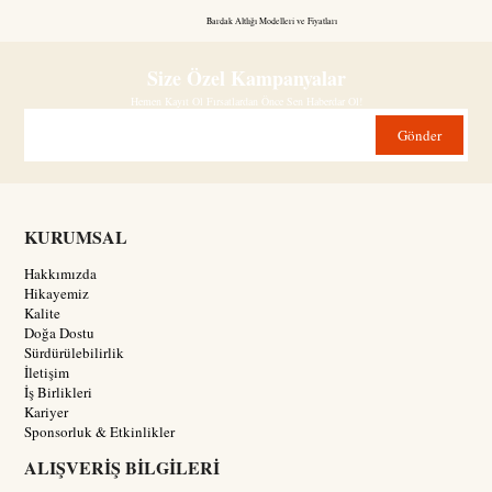
Bardak Altlığı Modelleri ve Fiyatları
Size Özel Kampanyalar
Hemen Kayıt Ol Fırsatlardan Önce Sen Haberdar Ol!
Gönder
KURUMSAL
Hakkımızda
Hikayemiz
Kalite
Doğa Dostu
Sürdürülebilirlik
İletişim
İş Birlikleri
Kariyer
Sponsorluk & Etkinlikler
ALIŞVERİŞ BİLGİLERİ