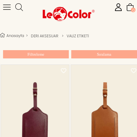
0
Anasayfa
>
DERI AKSESUAR
>
VALİZ ETİKETİ
Filtreleme
Sıralama