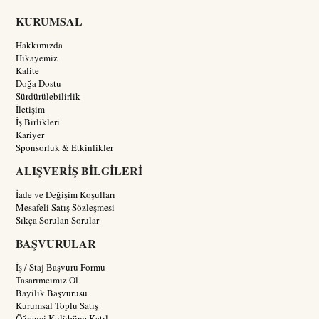
KURUMSAL
Hakkımızda
Hikayemiz
Kalite
Doğa Dostu
Sürdürülebilirlik
İletişim
İş Birlikleri
Kariyer
Sponsorluk & Etkinlikler
ALIŞVERİŞ BİLGİLERİ
İade ve Değişim Koşulları
Mesafeli Satış Sözleşmesi
Sıkça Sorulan Sorular
BAŞVURULAR
İş / Staj Başvuru Formu
Tasarımcımız Ol
Bayilik Başvurusu
Kurumsal Toplu Satış
Öğrenci Kulübüne Katıl