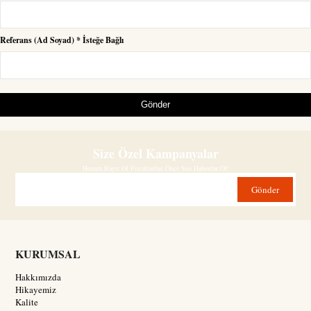
Referans (Ad Soyad) * İsteğe Bağlı
Gönder
Size Özel Kampanyalar
Hemen Kayıt Ol Fırsatlardan Önce Sen Haberdar Ol!
Gönder
KURUMSAL
Hakkımızda
Hikayemiz
Kalite