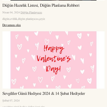
Düğün Hazırlık Listesi, Düğün Planlama Rehberi
Nisan 04, 2024
Düğün Planlayıcısı
dügün,evlilik,dügün planlayıcısı,çeyiz
Devamını oku
Sevgililer Günü Hediyesi 2024 & 14 Şubat Hediyeler
Şubat 07, 2024
sevgililer günü,hediye,defter,özel gün