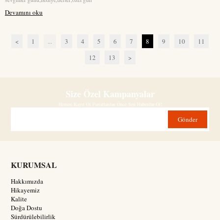
Devamını oku
<
1
...
3
4
5
6
7
8
9
10
11
12
13
>
Size Özel Kampanyalar
Hemen Kayıt Ol Fırsatlardan Önce Sen Haberdar Ol!
Gönder
KURUMSAL
Hakkımızda
Hikayemiz
Kalite
Doğa Dostu
Sürdürülebilirlik