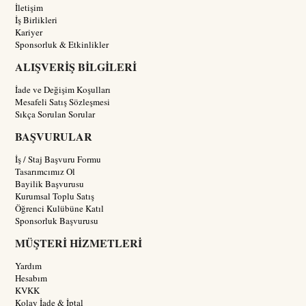
İletişim
İş Birlikleri
Kariyer
Sponsorluk & Etkinlikler
ALIŞVERİŞ BİLGİLERİ
İade ve Değişim Koşulları
Mesafeli Satış Sözleşmesi
Sıkça Sorulan Sorular
BAŞVURULAR
İş / Staj Başvuru Formu
Tasarımcımız Ol
Bayilik Başvurusu
Kurumsal Toplu Satış
Öğrenci Kulübüne Katıl
Sponsorluk Başvurusu
MÜŞTERİ HİZMETLERİ
Yardım
Hesabım
KVKK
Kolay İade & İptal