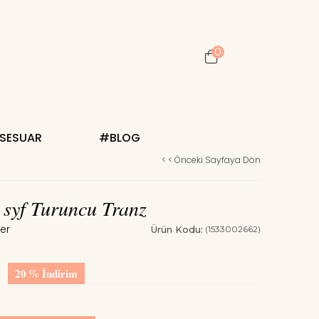
0
KSESUAR
#BLOG
< < Önceki Sayfaya Dön
 syf Turuncu Tranz
Ürün Kodu:
(1533002662)
20
%
İndirim