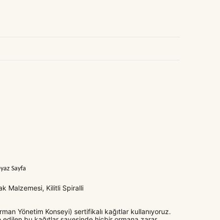
eyaz Sayfa
k Malzemesi, Kilitli Spiralli
man Yönetim Konseyi) sertifikalı kağıtlar kullanıyoruz.
 edilen bu kağıtlar sayesinde hiçbir ormana zarar