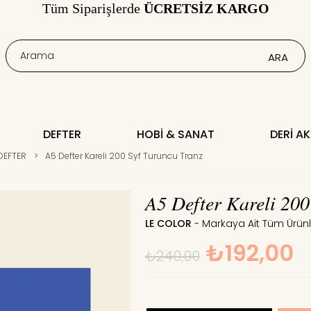
Tüm Siparişlerde
ÜCRETSİZ KARGO
DEFTER
HOBI & SANAT
DERI A
DEFTER
>
A5 Defter Kareli 200 Syf Turuncu Tranz
A5 Defter Kareli 200
LE COLOR
₺192,00
₺240,00