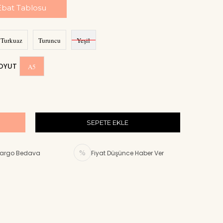
Ebat Tablosu
Turkuaz
Turuncu
Yeşil
OYUT
A5
argo Bedava
Fiyat Düşünce Haber Ver