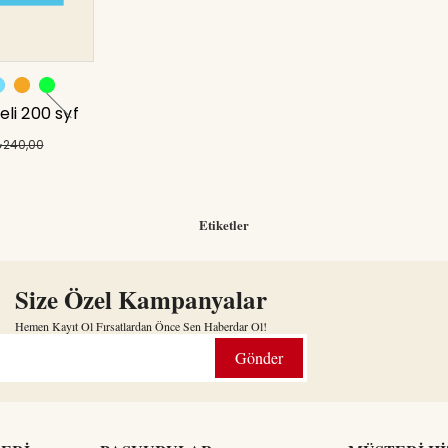
li 200 syf
Tranz
240,00
Etiketler
Size Özel Kampanyalar
Hemen Kayıt Ol Fırsatlardan Önce Sen Haberdar Ol!
Gönder