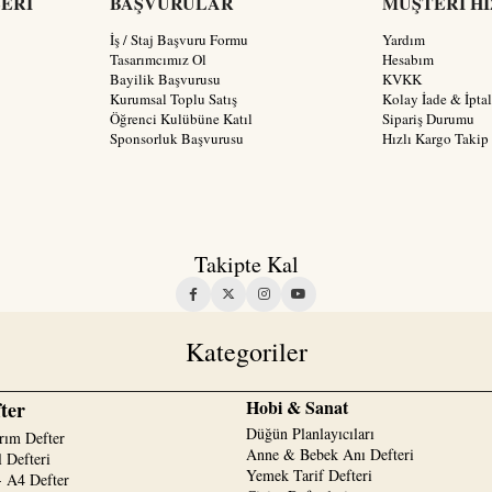
LERİ
BAŞVURULAR
MÜŞTERİ H
İş / Staj Başvuru Formu
Yardım
Tasarımcımız Ol
Hesabım
Bayilik Başvurusu
KVKK
Kurumsal Toplu Satış
Kolay İade & İptal
Öğrenci Kulübüne Katıl
Sipariş Durumu
Sponsorluk Başvurusu
Hızlı Kargo Takip
Takipte Kal
Kategoriler
Hobi & Sanat
ter
Düğün Planlayıcıları
rım Defter
Anne & Bebek Anı Defteri
 Defteri
Yemek Tarif Defteri
 A4 Defter