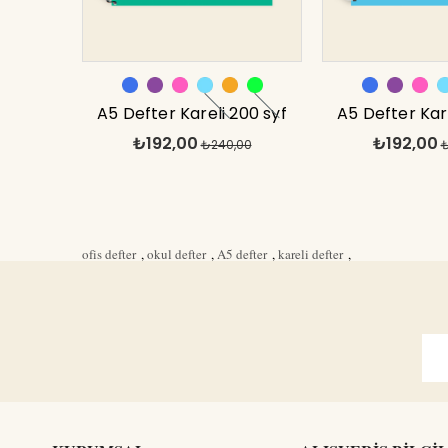
A5 Defter Kareli 200 syf
A5 Defter Kare
₺192,00
₺192,00
Yeşil Tranz
₺240,00
Turkuaz 
₺
ofis defter
,
okul defter
,
A5 defter
,
kareli defter
,