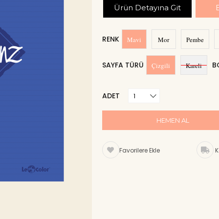
Ürün Detayına Git
RENK
Mavi
Mor
Pembe
SAYFA TÜRÜ
B
Çizgili
Kareli
ADET
Favorilere Ekle
K