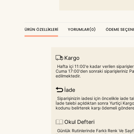
ÜRÜN ÖZELLIKLERI
YORUMLAR
(0)
ÖDEME SEÇENE
Kargo
Hafta içi 11:00'e kadar verilen siparişl
Cuma 17:00'den sonraki siparişleriniz P
edilmektedir.
İade
Siparişinizin iadesi için öncelikle iade
İade talebi açıldıktan sonra Yurtiçi Ka
kodunu belirterek karşı ödemeli gönderebi
Okul Defteri
Günlük Rutinlerinde Farklı Renk Ve Sayfa