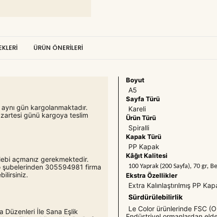
KLERI
ÜRÜN ÖNERILERI
Boyut
A5
Sayfa Türü
er aynı gün kargolanmaktadır.
Kareli
azartesi günü kargoya teslim
Ürün Türü
Spiralli
Kapak Türü
PP Kapak
Kâğıt Kalitesi
 talebi açmanız gerekmektedir.
100 Yaprak (200 Sayfa), 70 gr, B
rgo şubelerinden 305594981 firma
lirsiniz.
Ekstra Özellikler
Extra Kalınlaştırılmış PP Kapa
Sürdürülebilirlik
Le Color ürünlerinde FSC (Or
 Düzenleri İle Sana Eşlik
Endüstriyel ormanlardan elde