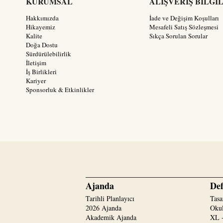
KURUMSAL
ALIŞVERİŞ BİLGİ
Hakkımızda
İade ve Değişim Koşulları
Hikayemiz
Mesafeli Satış Sözleşmesi
Kalite
Sıkça Sorulan Sorular
Doğa Dostu
Sürdürülebilirlik
İletişim
İş Birlikleri
Kariyer
Sponsorluk & Etkinlikler
Ajanda
Def
Tarihli Planlayıcı
Tasa
2026 Ajanda
Okul
Akademik Ajanda
XL -