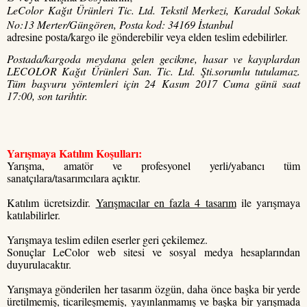
LeColor Kağıt Ürünleri Tic. Ltd. Tekstil Merkezi, Karadal Sokak
No:13 Merter/Güngören, Posta kod: 34169 İstanbul
adresine posta/kargo ile gönderebilir veya elden teslim edebilirler.
Postada/kargoda meydana gelen gecikme, hasar ve kayıplardan
LECOLOR Kağıt Ürünleri San. Tic. Ltd. Şti.sorumlu tutulamaz.
Tüm başvuru yöntemleri için 24 Kasım 2017 Cuma günü saat
17:00, son tarihtir.
Yarışmaya Katılım Koşulları:
Yarışma, amatör ve profesyonel yerli/yabancı tüm
sanatçılara/tasarımcılara açıktır.
Katılım ücretsizdir.
Yarışmacılar en fazla 4 tasarım
ile yarışmaya
katılabilirler.
Yarışmaya teslim edilen eserler geri çekilemez.
Sonuçlar LeColor web sitesi ve sosyal medya hesaplarından
duyurulacaktır.
Yarışmaya gönderilen her tasarım özgün, daha önce başka bir yerde
üretilmemiş, ticarileşmemiş, yayınlanmamış ve başka bir yarışmada