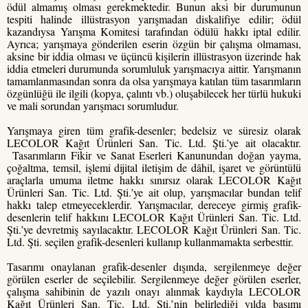
ödül almamış olması gerekmektedir. Bunun aksi bir durumunun
tespiti halinde illüstrasyon yarışmadan diskalifiye edilir; ödül
kazandıysa Yarışma Komitesi tarafından ödülü hakkı iptal edilir.
Ayrıca; yarışmaya gönderilen eserin özgün bir çalışma olmaması,
aksine bir iddia olması ve üçüncü kişilerin illüstrasyon üzerinde hak
iddia etmeleri durumunda sorumluluk yarışmacıya aittir. Yarışmanın
tamamlanmasından sonra da olsa yarışmaya katılan tüm tasarımların
özgünlüğü ile ilgili (kopya, çalıntı vb.) oluşabilecek her türlü hukuki
ve mali sorundan yarışmacı sorumludur.
Yarışmaya giren tüm grafik-desenler; bedelsiz ve süresiz olarak
LECOLOR Kağıt Ürünleri San. Tic. Ltd. Şti.’ye ait olacaktır.
Tasarımların Fikir ve Sanat Eserleri Kanunundan doğan yayma,
çoğaltma, temsil, işlemi dijital iletişim de dâhil, işaret ve görüntülü
araçlarla umuma iletme hakkı sınırsız olarak LECOLOR Kağıt
Ürünleri San. Tic. Ltd. Şti.’ye ait olup, yarışmacılar bundan telif
hakkı talep etmeyeceklerdir. Yarışmacılar, dereceye girmiş grafik-
desenlerin telif hakkını LECOLOR Kağıt Ürünleri San. Tic. Ltd.
Şti.’ye devretmiş sayılacaktır. LECOLOR Kağıt Ürünleri San. Tic.
Ltd. Şti. seçilen grafik-desenleri kullanıp kullanmamakta serbesttir.
Tasarımı onaylanan grafik-desenler dışında, sergilenmeye değer
görülen eserler de seçilebilir. Sergilenmeye değer görülen eserler,
çalışma sahibinin de yazılı onayı alınmak kaydıyla LECOLOR
Kağıt Ürünleri San. Tic. Ltd. Şti.’nin belirlediği yılda basımı