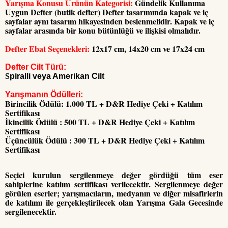
Yarışma Konusu Ürünün Kategorisi:
Gündelik Kullanıma
Uygun Defter (butik defter) Defter tasarımında kapak ve iç
sayfalar aynı tasarım hikayesinden beslenmelidir. Kapak ve iç
sayfalar arasında bir konu bütünlüğü ve ilişkisi olmalıdır.
Defter Ebat Seçenekleri:
12x17 cm, 14x20 cm ve 17x24 cm
Defter Cilt Türü:
S
piralli veya Amerikan Cilt
Yarışmanın Ödülleri:
Birincilik Ödülü: 1.000 TL + D&R Hediye Çeki + Katılım
Sertifikası
İkincilik Ödülü : 500 TL + D&R Hediye Çeki + Katılım
Sertifikası
Üçüncülük Ödülü : 300 TL + D&R Hediye Çeki + Katılım
Sertifikası
Seçici kurulun sergilenmeye değer gördüğü tüm eser
sahiplerine katılım sertifikası verilecektir. Sergilenmeye değer
görülen eserler; yarışmacıların, medyanın ve diğer misafirlerin
de katılımı ile gerçekleştirilecek olan
Yarışma Gala Gecesinde
sergilenecektir.