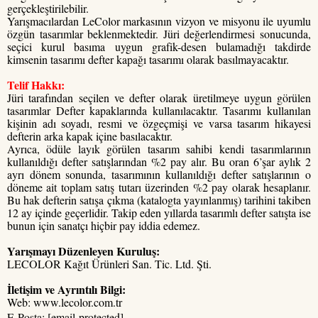
gerçekleştirilebilir.
Yarışmacılardan LeColor markasının vizyon ve misyonu ile uyumlu
özgün tasarımlar beklenmektedir. Jüri değerlendirmesi sonucunda,
seçici kurul basıma uygun grafik-desen bulamadığı takdirde
kimsenin tasarımı defter kapağı tasarımı olarak basılmayacaktır.
Telif Hakkı:
Jüri tarafından seçilen ve defter olarak üretilmeye uygun görülen
tasarımlar Defter kapaklarında kullanılacaktır. Tasarımı kullanılan
kişinin adı soyadı, resmi ve özgeçmişi ve varsa tasarım hikayesi
defterin arka kapak içine basılacaktır.
Ayrıca, ödüle layık görülen tasarım sahibi kendi tasarımlarının
kullanıldığı defter satışlarından %2 pay alır. Bu oran 6’şar aylık 2
ayrı dönem sonunda, tasarımının kullanıldığı defter satışlarının o
döneme ait toplam satış tutarı üzerinden %2 pay olarak hesaplanır.
Bu hak defterin satışa çıkma (katalogta yayınlanmış) tarihini takiben
12 ay içinde geçerlidir. Takip eden yıllarda tasarımlı defter satışta ise
bunun için sanatçı hiçbir pay iddia edemez.
Yarışmayı Düzenleyen Kuruluş:
LECOLOR Kağıt Ürünleri San. Tic. Ltd. Şti.
İletişim ve Ayrıntılı Bilgi:
Web: www.lecolor.com.tr
E-Posta:
[email protected]