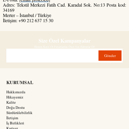
Adres: Tekstil Merkezi Fatih Cad. Karadal Sok. No:13 Posta kod:
34169
Merter – İstanbul / Türkiye
İletişim: +90 212 637 15 30
Size Özel Kampanyalar
Hemen Kayıt Ol Fırsatlardan Önce Sen Haberdar Ol!
Gönder
KURUMSAL
Hakkımızda
Hikayemiz
Kalite
Doğa Dostu
Sürdürülebilirlik
İletişim
İş Birlikleri
Kariyer