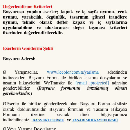
Değerlendirme Kriterleri
Başvurusu yapılan eserler; kapak ve iç sayfa uyumu, renk
uyumu, yaratıcılık, özgünlük, tasarımın güncel trandlere
uyumu, teknik olarak defter kapak ve iç sayfalarına
uygulanabilme ve uluslararası değer taşıması kriterleri
üzerinden değerlendirilecektir.
Eserlerin Gönderim Şekli
Başvuru Adresi:
Yarışmacılar,
www.lecolor.com.tr/yarisma
adresinden
Ø
indirecekleri Başvuru Formu ile birlikte tasarım dosyalarını ve
tasarım hikayelerini WeTransfer ile
[email protected]
adresine
gönderebilirler. (
Başvuru formunun imzalanmış olması
gerekmektedir.
)
Eserler ile birlikte gönderilecek olan Başvuru Formu eksiksiz
Ø
olarak doldurulmalıdır. Başvuru formunu ve Tasarım Hikayesi
Formunu
üzerine basarak direk bilgisayarınıza
ve
indirebilirsiniz..
BASVURUFORMU
TASARIMHIKAYEFORMU
Veya Yarışma Dosyalarını;
Ø