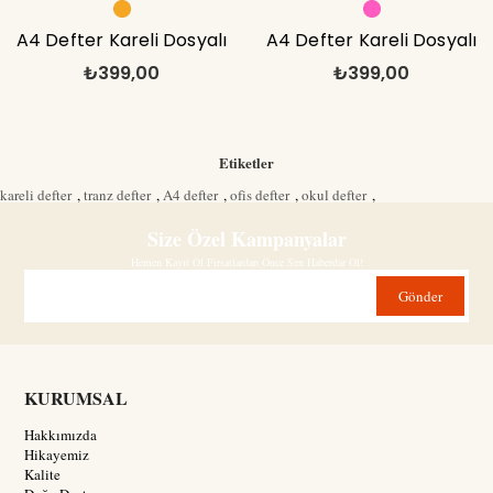
A4 Defter Kareli Dosyalı
A4 Defter Kareli Dosyalı
₺399,00
₺399,00
160 Syf Turuncu
160 Syf Pembe
Etiketler
kareli defter
,
tranz defter
,
A4 defter
,
ofis defter
,
okul defter
,
Size Özel Kampanyalar
Hemen Kayıt Ol Fırsatlardan Önce Sen Haberdar Ol!
Gönder
KURUMSAL
Hakkımızda
Hikayemiz
Kalite