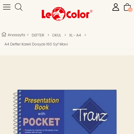
0
Anasayfa
>
DEFTER
>
OKUL
>
XL - A4
>
A4 Defter Kareli Dosyalı 160 Syf Mavi