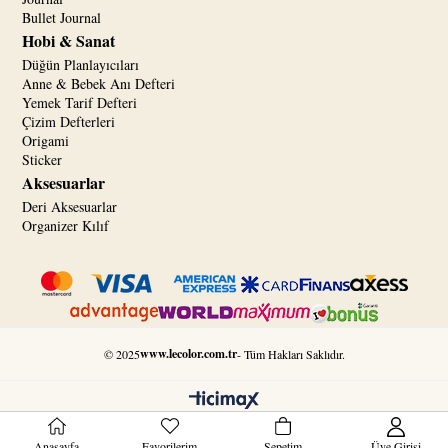
Bullet Journal
Hobi & Sanat
Düğün Planlayıcıları
Anne & Bebek Anı Defteri
Yemek Tarif Defteri
Çizim Defterleri
Origami
Sticker
Aksesuarlar
Deri Aksesuarlar
Organizer Kılıf
www.lecolor.com.tr
© 2025
- Tüm Hakları Saklıdır.
Anasayfa
Favorilerim
Sepetim
Üye Girişi