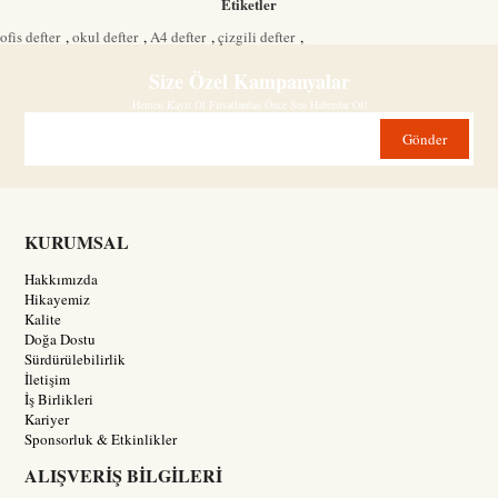
Etiketler
ofis defter
,
okul defter
,
A4 defter
,
çizgili defter
,
Size Özel Kampanyalar
Hemen Kayıt Ol Fırsatlardan Önce Sen Haberdar Ol!
Gönder
KURUMSAL
Hakkımızda
Hikayemiz
Kalite
Doğa Dostu
Sürdürülebilirlik
İletişim
İş Birlikleri
Kariyer
Sponsorluk & Etkinlikler
ALIŞVERİŞ BİLGİLERİ