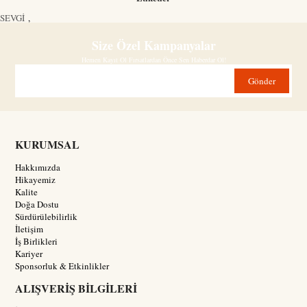
SEVGİ
,
Size Özel Kampanyalar
Hemen Kayıt Ol Fırsatlardan Önce Sen Haberdar Ol!
Gönder
KURUMSAL
Hakkımızda
Hikayemiz
Kalite
Doğa Dostu
Sürdürülebilirlik
İletişim
İş Birlikleri
Kariyer
Sponsorluk & Etkinlikler
ALIŞVERİŞ BİLGİLERİ