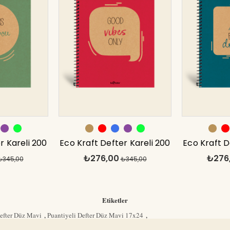
r Kareli 200
Eco Kraft Defter Kareli 200
Eco Kraft D
₺276,00
₺276
7x24 cm
₺345,00
syf Kırmızı 17x24 cm
₺345,00
syf Ma
Etiketler
Defter Düz Mavi
,
Puantiyeli Defter Düz Mavi 17x24
,