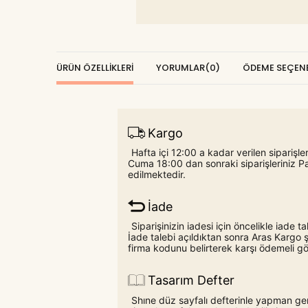
ÜRÜN ÖZELLIKLERI
YORUMLAR
(0)
ÖDEME SEÇENE
Kargo
Hafta içi 12:00 a kadar verilen siparişl
Cuma 18:00 dan sonraki siparişleriniz P
edilmektedir.
İade
Siparişinizin iadesi için öncelikle iade
İade talebi açıldıktan sonra Aras Karg
firma kodunu belirterek karşı ödemeli gön
Tasarım Defter
Shıne düz sayfalı defterinle yapman ger