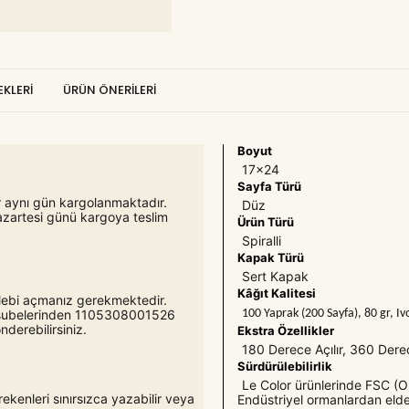
KLERI
ÜRÜN ÖNERILERI
Boyut
17x24
Sayfa Türü
er aynı gün kargolanmaktadır.
Düz
azartesi günü kargoya teslim
Ürün Türü
Spiralli
Kapak Türü
Sert Kapak
Kâğıt Kalitesi
 talebi açmanız gerekmektedir.
100 Yaprak (200 Sayfa), 80 gr, Ivo
o şubelerinden 1105308001526
derebilirsiniz.
Ekstra Özellikler
180 Derece Açılır, 360 Derece 
Sürdürülebilirlik
Le Color ürünlerinde FSC (Or
ekenleri sınırsızca yazabilir veya
Endüstriyel ormanlardan elde