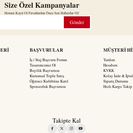
Size Özel Kampanyalar
Hemen Kayıt Ol Fırsatlardan Önce Sen Haberdar Ol!
Gönder
LERİ
BAŞVURULAR
MÜŞTERİ H
İş / Staj Başvuru Formu
Yardım
Tasarımcımız Ol
Hesabım
Bayilik Başvurusu
KVKK
Kurumsal Toplu Satış
Kolay İade & İptal
Öğrenci Kulübüne Katıl
Sipariş Durumu
Sponsorluk Başvurusu
Hızlı Kargo Takip
Takipte Kal