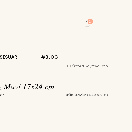
0
KSESUAR
#BLOG
< < Önceki Sayfaya Dön
üz Mavi 17x24 cm
Ürün Kodu:
(153300758)