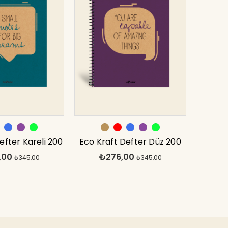
efter Kareli 200
Eco Kraft Defter Düz 200
,00
₺276,00
vi 17x24 cm
₺345,00
syf Mor 17x24 cm
₺345,00