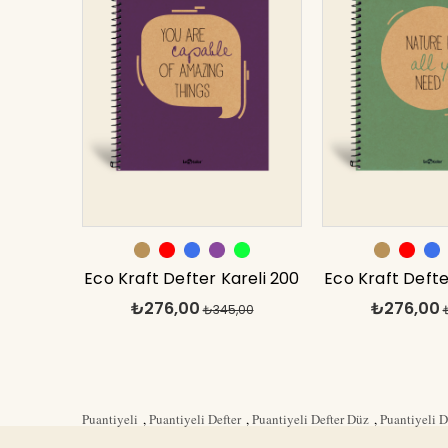
Eco Kraft Defter Kareli 200
Eco Kraft Defte
₺276,00
₺276,00
syf Mor 17x24 cm
₺345,00
syf Yeşil 1
Puantiyeli
,
Puantiyeli Defter
,
Puantiyeli Defter Düz
,
Puantiyeli 