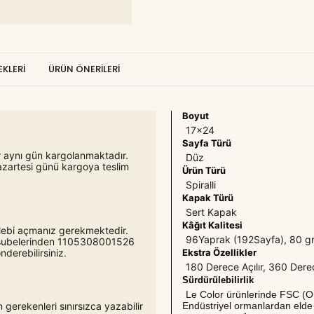
KLERI
ÜRÜN ÖNERILERI
Boyut
17x24
Sayfa Türü
er aynı gün kargolanmaktadır.
Düz
azartesi günü kargoya teslim
Ürün Türü
Spiralli
Kapak Türü
Sert Kapak
Kâğıt Kalitesi
 talebi açmanız gerekmektedir.
96Yaprak (192Sayfa), 80 gr,
o şubelerinden 1105308001526
Ekstra Özellikler
derebilirsiniz.
180 Derece Açılır, 360 Derece 
Sürdürülebilirlik
Le Color ürünlerinde FSC (Or
Endüstriyel ormanlardan elde 
 gerekenleri sınırsızca yazabilir