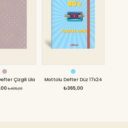
efter Çizgili Lila
Mottolu Defter Düz 17x24
,00
₺365,00
x24 cm
₺405,00
cm Forever 80's