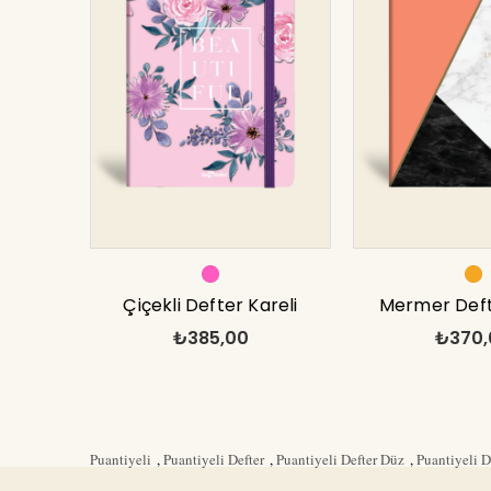
Çiçekli Defter Kareli
Mermer Defte
₺385,00
₺370,
Pembe 17x24 cm
Mercan 1
Puantiyeli
,
Puantiyeli Defter
,
Puantiyeli Defter Düz
,
Puantiyeli 