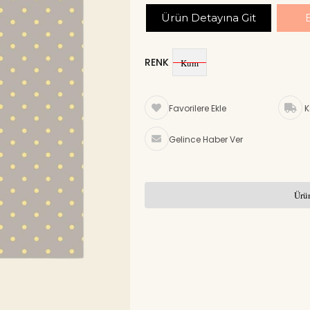
Ürün Detayına Git
RENK
Kum
Favorilere Ekle
K
Gelince Haber Ver
Ürün