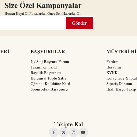
Size Özel Kampanyalar
Hemen Kayıt Ol Fırsatlardan Önce Sen Haberdar Ol!
Gönder
LERİ
BAŞVURULAR
MÜŞTERİ H
İş / Staj Başvuru Formu
Yardım
Tasarımcımız Ol
Hesabım
Bayilik Başvurusu
KVKK
Kurumsal Toplu Satış
Kolay İade & İptal
Öğrenci Kulübüne Katıl
Sipariş Durumu
Sponsorluk Başvurusu
Hızlı Kargo Takip
Takipte Kal