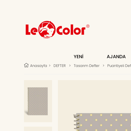
YENİ
AJANDA
Anasayfa
>
DEFTER
>
Tasarım Defter
>
Puantiyeli D