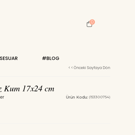
0
KSESUAR
#BLOG
< < Önceki Sayfaya Dön
üz Kum 17x24 cm
Ürün Kodu:
(153300754)