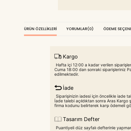
ÜRÜN ÖZELLIKLERI
YORUMLAR
(0)
ÖDEME SEÇENE
Kargo
Hafta içi 12:00 a kadar verilen siparişl
Cuma 18:00 dan sonraki siparişleriniz P
edilmektedir.
İade
Siparişinizin iadesi için öncelikle iade
İade talebi açıldıktan sonra Aras Karg
firma kodunu belirterek karşı ödemeli gön
Tasarım Defter
Puantiyeli düz sayfalı defterinle yapman