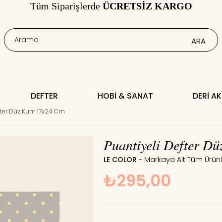
Tüm Siparişlerde
ÜCRETSİZ KARGO
DEFTER
HOBI & SANAT
DERI A
efter Düz Kum 17x24 Cm
Puantiyeli Defter D
LE COLOR
₺295,00