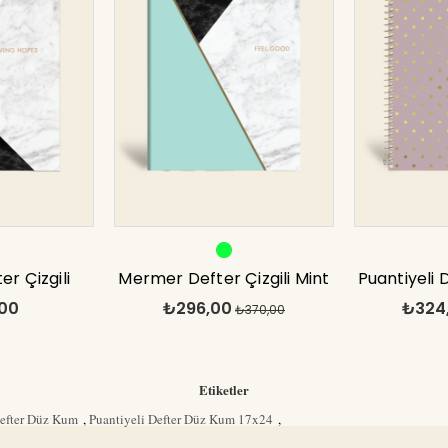
r Çizgili
Mermer Defter Çizgili Mint
Puantiyeli D
00
₺296,00
₺324
7x24cm
17x24cm
₺370,00
17
Etiketler
Defter Düz Kum
,
Puantiyeli Defter Düz Kum 17x24
,