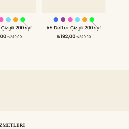
Çizgili 200 syf
A5 Defter Çizgili 200 syf
,00
₺192,00
ncu Tranz
₺240,00
Pembe Tranz
₺240,00
İZMETLERİ