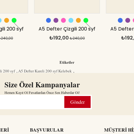
ili 200 syf
A5 Defter Çizgili 200 syf
A5 Defter 
₺192,00
₺192
anz
240,00
Mavi Tranz
₺240,00
Turu
Etiketler
li 200 syf
,
A5 Defter Kareli 200 syf Kelebek
,
Size Özel Kampanyalar
Hemen Kayıt Ol Fırsatlardan Önce Sen Haberdar Ol!
Gönder
LERİ
BAŞVURULAR
MÜŞTERİ H