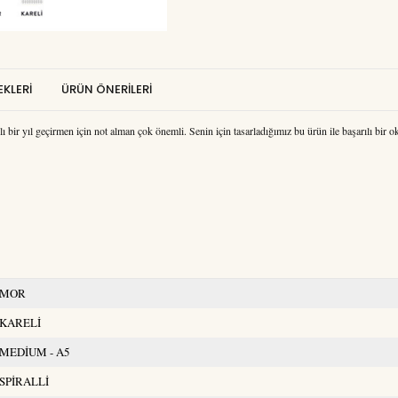
KLERI
ÜRÜN ÖNERILERI
 bir yıl geçirmen için not alman çok önemli. Senin için tasarladığımız bu ürün ile başarılı bir o
MOR
KARELİ
MEDİUM - A5
SPİRALLİ