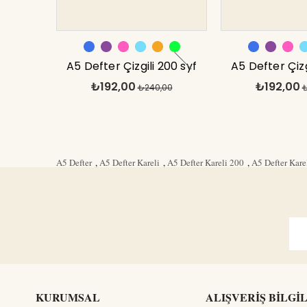
A5 Defter Çizgili 200 syf
A5 Defter Çizg
₺192,00
₺192,00
Pembe Tranz
₺240,00
Mor Tr
₺
A5 Defter
,
A5 Defter Kareli
,
A5 Defter Kareli 200
,
A5 Defter Kare
KURUMSAL
ALIŞVERİŞ BİLGİ