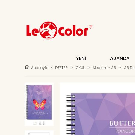
YENİ
AJANDA
Anasayfa
>
DEFTER
>
OKUL
>
Medium - A5
>
A5 Def