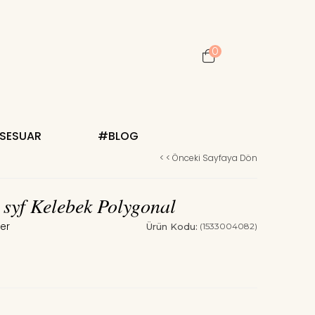
0
KSESUAR
#BLOG
< < Önceki Sayfaya Dön
 syf Kelebek Polygonal
Ürün Kodu:
(1533004082)