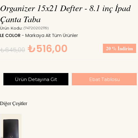
Organizer 15x21 Defter - 8.1 inç İpad
Çanta Taba
Ürün Kodu:
(74720202119)
LE COLOR
₺516,00
20
%
İndirim
₺645,00
Ürün Detayına Git
Ebat Tablosu
Diğer Çeşitler