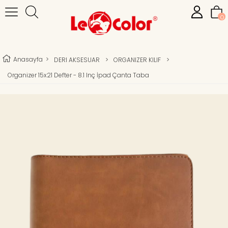
0
Anasayfa
>
DERI AKSESUAR
>
ORGANIZER KILIF
>
Organizer 15x21 Defter - 8.1 Inç İpad Çanta Taba