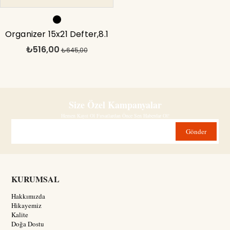
Organizer 15x21 Defter,8.1
₺516,00
inç İpad Çanta Siyah
₺645,00
Size Özel Kampanyalar
Hemen Kayıt Ol Fırsatlardan Önce Sen Haberdar Ol!
Gönder
KURUMSAL
Hakkımızda
Hikayemiz
Kalite
Doğa Dostu