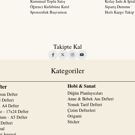
Kurumsal Toplu Satış
Kolay İade & İptal
Öğrenci Kulübüne Katıl
Sipariş Durumu
Sponsorluk Başvurusu
Hızlı Kargo Takip
Takipte Kal
Kategoriler
Hobi & Sanat
ter
Düğün Planlayıcıları
rım Defter
Anne & Bebek Anı Defteri
 Defteri
Yemek Tarif Defteri
 A4 Defter
Çizim Defterleri
e - 17x24 Defter
Origami
um - A5 Defter
Sticker
 Defteri
nal
et Journal