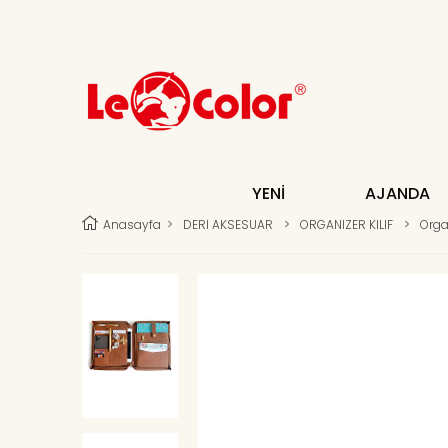
YENİ
AJANDA
Anasayfa
>
DERI AKSESUAR
>
ORGANIZER KILIF
>
Orga