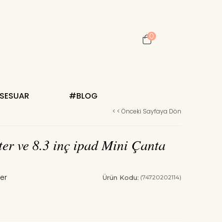
0
KSESUAR
#BLOG
< < Önceki Sayfaya Dön
er ve 8.3 inç ipad Mini Çanta
Ürün Kodu:
(74720202114)