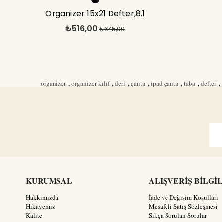
Organizer 15x21 Defter,8.1
₺516,00
inç İpad Çanta Siyah
₺645,00
organizer
,
organizer kılıf
,
deri
,
çanta
,
ipad çanta
,
taba
,
defter
,
KURUMSAL
ALIŞVERİŞ BİLGİ
Hakkımızda
İade ve Değişim Koşulları
Hikayemiz
Mesafeli Satış Sözleşmesi
Kalite
Sıkça Sorulan Sorular