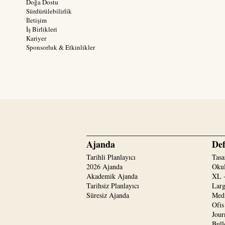
Doğa Dostu
Sürdürülebilirlik
İletişim
İş Birlikleri
Kariyer
Sponsorluk & Etkinlikler
Ajanda
Def
Tarihli Planlayıcı
Tasa
2026 Ajanda
Okul
Akademik Ajanda
XL -
Tarihsiz Planlayıcı
Larg
Süresiz Ajanda
Medi
Ofis
Jour
Bull