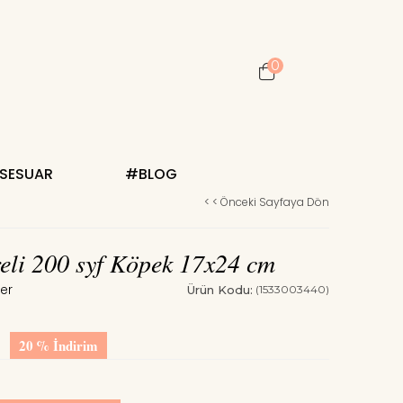
0
KSESUAR
#BLOG
< < Önceki Sayfaya Dön
eli 200 syf Köpek 17x24 cm
Ürün Kodu:
(1533003440)
20
%
İndirim