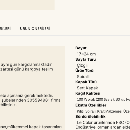
KLERI
ÜRÜN ÖNERILERI
Boyut
17x24 cm
Sayfa Türü
er aynı gün kargolanmaktadır.
Çizgili
azartesi günü kargoya teslim
Ürün Türü
Spiralli
Kapak Türü
Sert Kapak
Kâğıt Kalitesi
 talebi açmanız gerekmektedir.
100 Yaprak (200 Sayfa), 80 gr, Ivo
rgo şubelerinden 305594981 firma
lirsiniz.
Ekstra Özellikler
Kilitli Spiralli,Kraft Malzemesi Üz
Sürdürülebilirlik
Le Color ürünlerinde FSC (Or
ığının,mükemmel kapak tasarımları
Endüstriyel ormanlardan elde