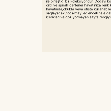
ile birleştiği bir koleksiyondur. Doğayı k
ciltli ve spiralli defterler hayatınıza ren
hayatında,okulda veya ofiste kullanabi
sağlayacak,not almayı eğlenceli hale ge
içerikleri ve göz yormayan sayfa rengiyle