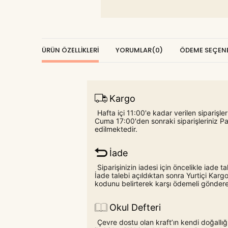
ÜRÜN ÖZELLIKLERI
YORUMLAR
(0)
ÖDEME SEÇENE
Kargo
Hafta içi 11:00'e kadar verilen siparişl
Cuma 17:00'den sonraki siparişleriniz P
edilmektedir.
İade
Siparişinizin iadesi için öncelikle iade
İade talebi açıldıktan sonra Yurtiçi Ka
kodunu belirterek karşı ödemeli gönderebi
Okul Defteri
Çevre dostu olan kraft’ın kendi doğall