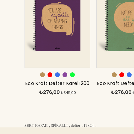
Eco Kraft Defter Kareli 200
Eco Kraft Defte
₺276,00
₺276,00
syf Mor 17x24 cm
₺345,00
syf Yeşil 1
SERT KAPAK
,
SPİRALLİ
,
defter
,
17x24
,