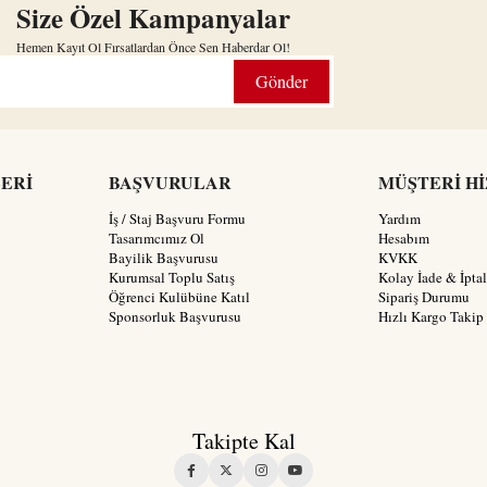
Size Özel Kampanyalar
Hemen Kayıt Ol Fırsatlardan Önce Sen Haberdar Ol!
Gönder
LERİ
BAŞVURULAR
MÜŞTERİ H
İş / Staj Başvuru Formu
Yardım
Tasarımcımız Ol
Hesabım
Bayilik Başvurusu
KVKK
Kurumsal Toplu Satış
Kolay İade & İptal
Öğrenci Kulübüne Katıl
Sipariş Durumu
Sponsorluk Başvurusu
Hızlı Kargo Takip
Takipte Kal