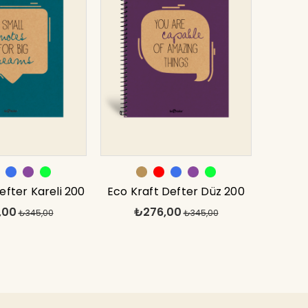
efter Kareli 200
Eco Kraft Defter Düz 200
,00
₺276,00
vi 17x24 cm
₺345,00
syf Mor 17x24 cm
₺345,00