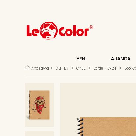
YENİ
AJANDA
Anasayfa
>
DEFTER
>
OKUL
>
Large - 17x24
>
Eco Kr