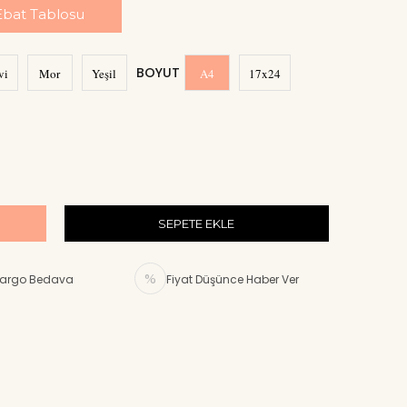
Ebat Tablosu
BOYUT
vi
Mor
Yeşil
A4
17x24
argo Bedava
Fiyat Düşünce Haber Ver