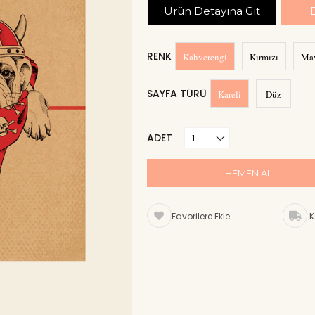
Ürün Detayına Git
RENK
Kahverengi
Kırmızı
Ma
SAYFA TÜRÜ
Kareli
Düz
ADET
Favorilere Ekle
K