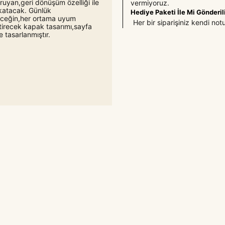
oruyan,geri dönüşüm özelliği ile
vermiyoruz.
k katacak. Günlük
Hediye Paketi İle Mi Gönderil
leceğin,her ortama uyum
Her bir siparişiniz kendi not
tirecek kapak tasarımı,sayfa
 tasarlanmıştır.