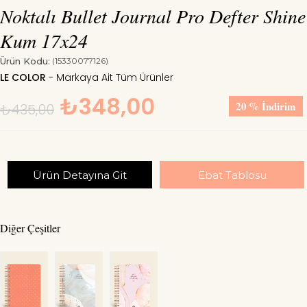
Noktalı Bullet Journal Pro Defter Shine
Kum 17x24
Ürün Kodu:
(15330077126)
LE COLOR
₺348,00
20
%
İndirim
₺435,00
Ürün Detayına Git
Ebat Tablosu
Diğer Çeşitler