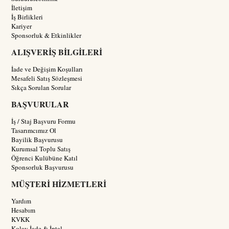
İletişim
İş Birlikleri
Kariyer
Sponsorluk & Etkinlikler
ALIŞVERİŞ BİLGİLERİ
İade ve Değişim Koşulları
Mesafeli Satış Sözleşmesi
Sıkça Sorulan Sorular
BAŞVURULAR
İş / Staj Başvuru Formu
Tasarımcımız Ol
Bayilik Başvurusu
Kurumsal Toplu Satış
Öğrenci Kulübüne Katıl
Sponsorluk Başvurusu
MÜŞTERİ HİZMETLERİ
Yardım
Hesabım
KVKK
Kolay İade & İptal