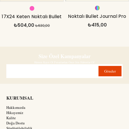
Noktalı Bullet Journal Pro
17X24 Keten Noktalı Bullet
₺415,00
₺504,00
Defter Aura A5
Journal Defter Koala
₺630,00
Size Özel Kampanyalar
Hemen Kayıt Ol Fırsatlardan Önce Sen Haberdar Ol!
Gönder
KURUMSAL
Hakkımızda
Hikayemiz
Kalite
Doğa Dostu
Sürdürülebilirlik