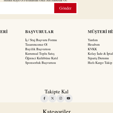
Gönder
LERİ
BAŞVURULAR
MÜŞTERİ H
İş / Staj Başvuru Formu
Yardım
Tasarımcımız Ol
Hesabım
Bayilik Başvurusu
KVKK
Kurumsal Toplu Satış
Kolay İade & İptal
Öğrenci Kulübüne Katıl
Sipariş Durumu
Sponsorluk Başvurusu
Hızlı Kargo Takip
Takipte Kal
Kategoriler