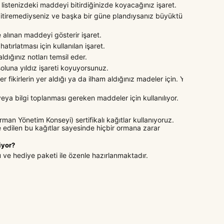
r listenizdeki maddeyi bitirdiğinizde koyacağınız işaret.
 bitiremediyseniz ve başka bir güne plandıysanız büyüktür
 alınan maddeyi gösterir işaret.
hatırlatması için kullanılan işaret.
 aldığınız notları temsil eder.
oluna yıldız işareti koyuyorsunuz.
r fikirlerin yer aldığı ya da ilham aldığınız madeler için. Ya
 veya bilgi toplanması gereken maddeler için kullanılıyor.
man Yönetim Konseyi) sertifikalı kağıtlar kullanıyoruz.
 edilen bu kağıtlar sayesinde hiçbir ormana zarar
iyor?
u ve hediye paketi ile özenle hazırlanmaktadır.