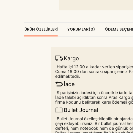
ÜRÜN ÖZELLIKLERI
YORUMLAR
(0)
ÖDEME SEÇENE
Kargo
Hafta içi 12:00 a kadar verilen siparişl
Cuma 18:00 dan sonraki siparişleriniz P
edilmektedir.
İade
Siparişinizin iadesi için öncelikle iade
İade talebi açıldıktan sonra Aras Karg
firma kodunu belirterek karşı ödemeli gön
Bullet Journal
Bullet Journal özelleştirilebilir bir ajand
şeyi ekleyebilirsiniz. Bir bullet journal h
defteri, hem notebook hem de günlük olara
Bullet Journal mantığının özü bir çok far