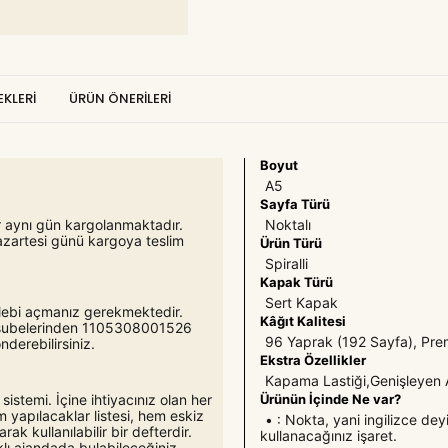
KLERI
ÜRÜN ÖNERILERI
Boyut
A5
Sayfa Türü
Noktalı
er aynı gün kargolanmaktadır.
azartesi günü kargoya teslim
Ürün Türü
Spiralli
Kapak Türü
Sert Kapak
 talebi açmanız gerekmektedir.
Kâğıt Kalitesi
o şubelerinden 1105308001526
96 Yaprak (192 Sayfa), Pre
derebilirsiniz.
Ekstra Özellikler
Kapama Lastiği,Genişleyen A
Ürünün İçinde Ne var?
a sistemi. İçine ihtiyacınız olan her
em yapılacaklar listesi, hem eskiz
• : Nokta, yani ingilizce dey
k kullanılabilir bir defterdir.
kullanacağınız işaret.
klı ajandada bulabileceğiniz