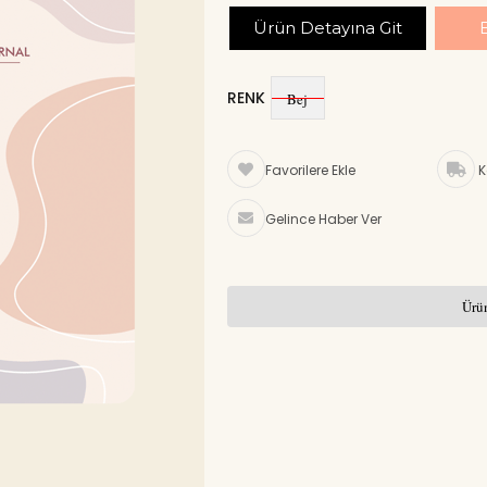
Ürün Detayına Git
RENK
Bej
Favorilere Ekle
K
Gelince Haber Ver
Ürün