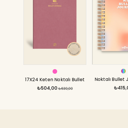
Noktalı Bullet 
17X24 Keten Noktalı Bullet
₺415,
₺504,00
Defter A
Journal Defter Koala
₺630,00