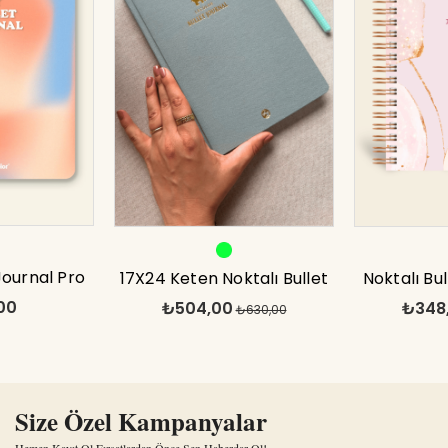
Journal Pro
17X24 Keten Noktalı Bullet
Noktalı Bu
00
₺504,00
₺348
ura A5
Journal Defter Fil
₺630,00
Defter Ro
Size Özel Kampanyalar
Hemen Kayıt Ol Fırsatlardan Önce Sen Haberdar Ol!