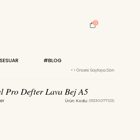
0
KSESUAR
#BLOG
< < Önceki Sayfaya Dön
al Pro Defter Lava Bej A5
Ürün Kodu:
(15330077123)