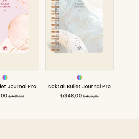
llet Journal Pro
Noktalı Bullet Journal Pro
,00
₺348,00
se Gold 17x24
₺435,00
Defter Planet 17x24
₺435,00