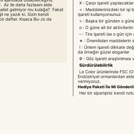
X : Çarpı işareti yapılacakla
r. Az ile daha fazlasını elde
< : Maddelerinizdeki bir işi
malist gelmiyor mu kulağa? Fakat
işareti kullanıyorsunuz.
il ne yazık ki. Sizin kendi
bir defter. Kısaca Bu-Jo da
> : Başka bir günden o güne
ο : O güne ait bir aktivitenin 
– : Tire işareti ise o gün için
∗ : Önemliolan maddelerin s
! : Ünlem işareti dikkate değe
da örneğin güzel sloganlar
Φ : Göz işareti araştırılması
Sürdürülebilirlik
Le Color ürünlerinde FSC (Or
Endüstriyel ormanlardan elde
vermiyoruz.
Hediye Paketi İle Mi Gönderil
Her bir siparişiniz kendi not