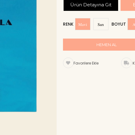
Ürün Detayına Git
RENK
BOYUT
Mavi
Sarı
A
Favorilere Ekle
K