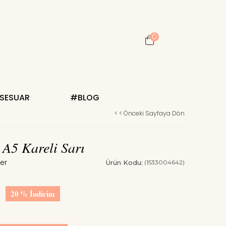
0
KSESUAR
#BLOG
< < Önceki Sayfaya Dön
 A5 Kareli Sarı
Ürün Kodu:
(1533004642)
20
%
İndirim