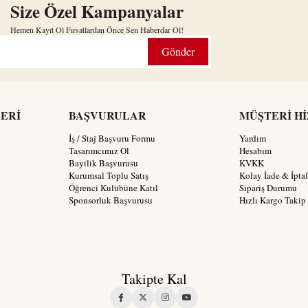
Size Özel Kampanyalar
Hemen Kayıt Ol Fırsatlardan Önce Sen Haberdar Ol!
Gönder
LERİ
BAŞVURULAR
MÜŞTERİ H
İş / Staj Başvuru Formu
Yardım
Tasarımcımız Ol
Hesabım
Bayilik Başvurusu
KVKK
Kurumsal Toplu Satış
Kolay İade & İptal
Öğrenci Kulübüne Katıl
Sipariş Durumu
Sponsorluk Başvurusu
Hızlı Kargo Takip
Takipte Kal