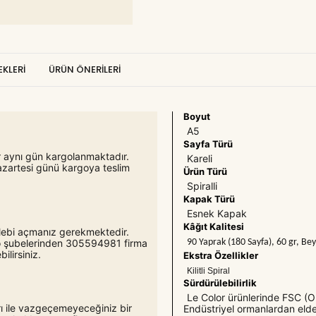
KLERI
ÜRÜN ÖNERILERI
Boyut
A5
Sayfa Türü
er aynı gün kargolanmaktadır.
Kareli
azartesi günü kargoya teslim
Ürün Türü
Spiralli
Kapak Türü
Esnek Kapak
Kâğıt Kalitesi
 talebi açmanız gerekmektedir.
90 Yaprak (180 Sayfa), 60 gr, B
rgo şubelerinden 305594981 firma
lirsiniz.
Ekstra Özellikler
Kilitli Spiral
Sürdürülebilirlik
Le Color ürünlerinde FSC (Or
ı ile vazgeçemeyeceğiniz bir
Endüstriyel ormanlardan elde