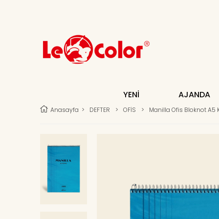
YENİ
AJANDA
Anasayfa
>
DEFTER
>
OFİS
>
Manilla Ofis Bloknot A5 K