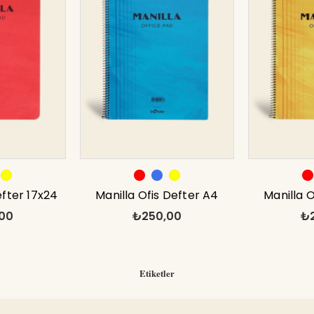
efter 17x24
Manilla Ofis Defter A4
Manilla 
00
₺250,00
₺
ırmızı
Kareli Mavi
Kar
Etiketler