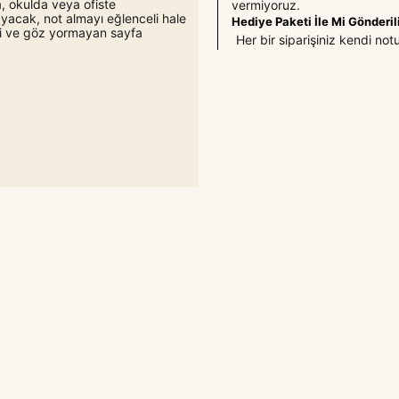
, okulda veya ofiste
vermiyoruz.
yacak, not almayı eğlenceli hale
Hediye Paketi İle Mi Gönderil
eri ve göz yormayan sayfa
Her bir siparişiniz kendi not