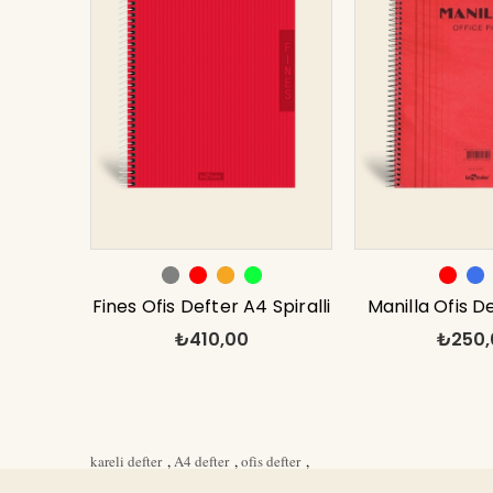
Fines Ofis Defter A4 Spiralli
Manilla Ofis D
₺410,00
₺250,
Kareli Gri
Çizgili K
kareli defter
,
A4 defter
,
ofis defter
,