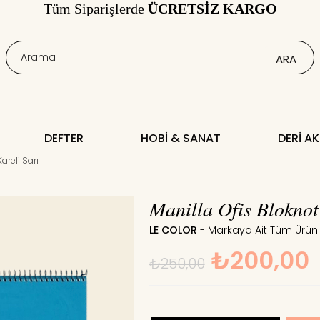
Tüm Siparişlerde
ÜCRETSİZ KARGO
DEFTER
HOBI & SANAT
DERI A
areli Sarı
Manilla Ofis Bloknot
LE COLOR
₺200,00
₺250,00