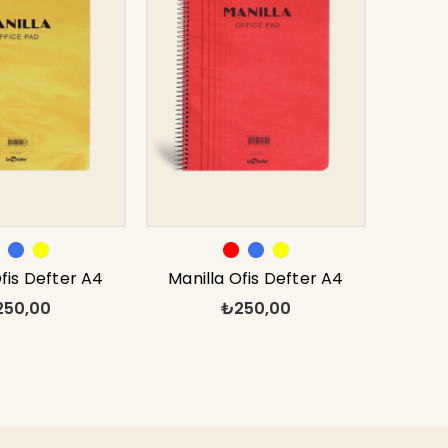
Ofis Defter A4
Manilla Ofis Defter A4
250,00
₺250,00
eli Sarı
Çizgili Kırmızı