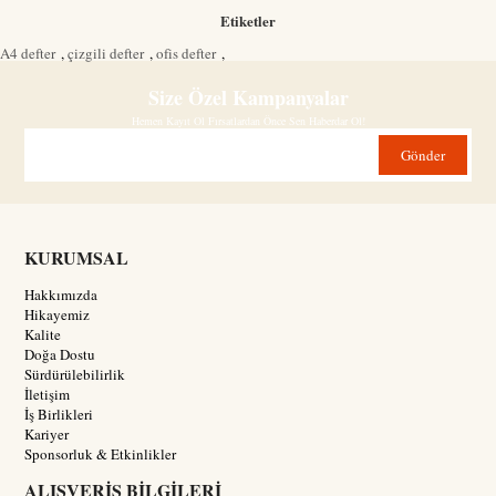
Etiketler
A4 defter
,
çizgili defter
,
ofis defter
,
Size Özel Kampanyalar
Hemen Kayıt Ol Fırsatlardan Önce Sen Haberdar Ol!
Gönder
KURUMSAL
Hakkımızda
Hikayemiz
Kalite
Doğa Dostu
Sürdürülebilirlik
İletişim
İş Birlikleri
Kariyer
Sponsorluk & Etkinlikler
ALIŞVERİŞ BİLGİLERİ