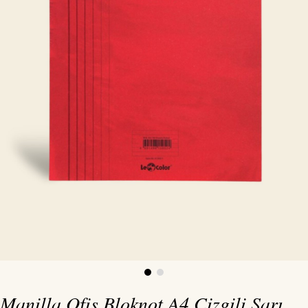
Manilla Ofis Bloknot A4 Çizgili Sarı