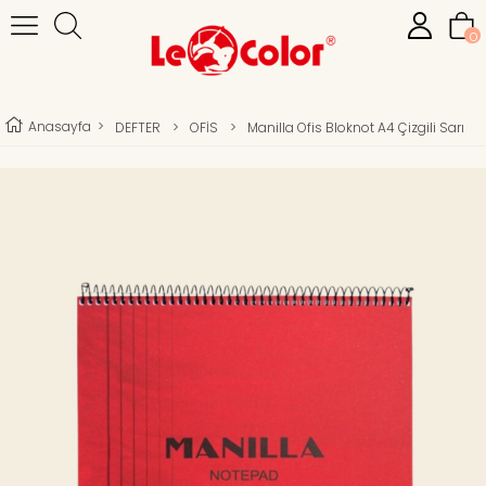
0
Anasayfa
>
DEFTER
>
OFİS
>
Manilla Ofis Bloknot A4 Çizgili Sarı