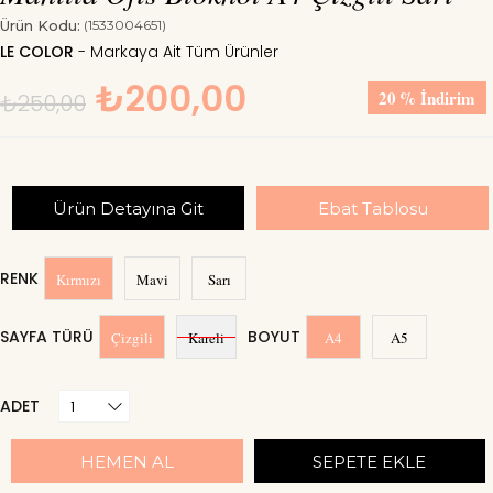
Ürün Kodu:
(1533004651)
LE COLOR
₺200,00
20
%
İndirim
₺250,00
Ürün Detayına Git
Ebat Tablosu
RENK
Kırmızı
Mavi
Sarı
SAYFA TÜRÜ
BOYUT
Çizgili
Kareli
A4
A5
ADET