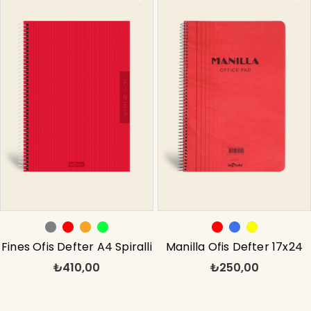
Fines Ofis Defter A4 Spiralli
Manilla Ofis Defter 17x24
₺410,00
₺250,00
Kareli Gri
Çizgili Kırmızı