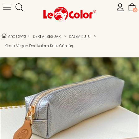
0
Anasayfa
>
DERI AKSESUAR
>
KALEM KUTU
>
Klasik Vegan Deri Kalem Kutu Gümüş