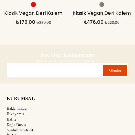
Klasik Vegan Deri Kalem
Klasik Vegan Deri Kalem
₺176,00
₺176,00
Kutu Kırmızı
₺220,00
Kutu Açık Gri
₺220,00
Size Özel Kampanyalar
Hemen Kayıt Ol Fırsatlardan Önce Sen Haberdar Ol!
Gönder
KURUMSAL
Hakkımızda
Hikayemiz
Kalite
Doğa Dostu
Sürdürülebilirlik