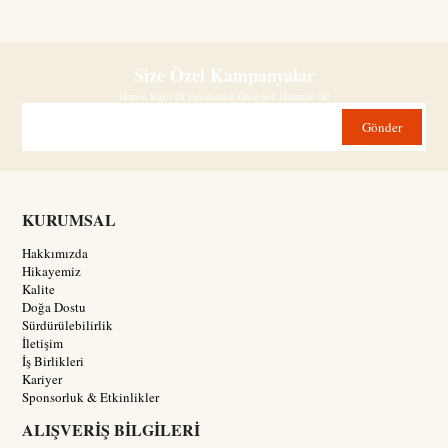
Size Özel Kampanyalar
Hemen Kayıt Ol Fırsatlardan Önce Sen Haberdar Ol!
Gönder
KURUMSAL
Hakkımızda
Hikayemiz
Kalite
Doğa Dostu
Sürdürülebilirlik
İletişim
İş Birlikleri
Kariyer
Sponsorluk & Etkinlikler
ALIŞVERİŞ BİLGİLERİ