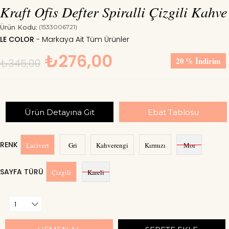
Kraft Ofis Defter Spiralli Çizgili Kahve
Ürün Kodu:
(1533006721)
LE COLOR
₺276,00
20
%
İndirim
₺345,00
Ürün Detayına Git
Ebat Tablosu
RENK
Lacivert
Gri
Kahverengi
Kırmızı
Mor
SAYFA TÜRÜ
Çizgili
Kareli