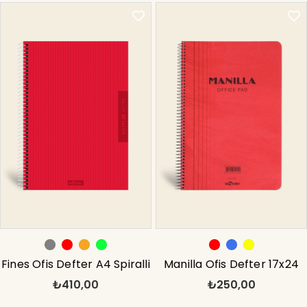
Fines Ofis Defter A4 Spiralli
Manilla Ofis Defter 17x24
₺410,00
₺250,00
Kareli Gri
Çizgili Kırmızı