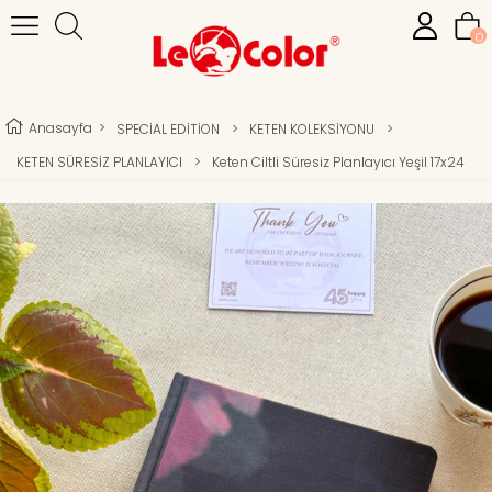
0
Anasayfa
>
SPECİAL EDİTİON
>
KETEN KOLEKSİYONU
>
KETEN SÜRESİZ PLANLAYICI
>
Keten Ciltli Süresiz Planlayıcı Yeşil 17x24