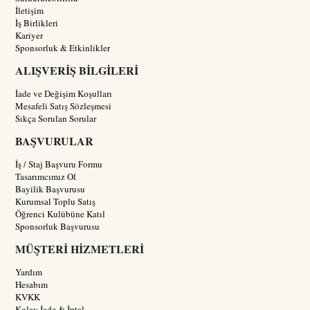
İletişim
İş Birlikleri
Kariyer
Sponsorluk & Etkinlikler
ALIŞVERİŞ BİLGİLERİ
İade ve Değişim Koşulları
Mesafeli Satış Sözleşmesi
Sıkça Sorulan Sorular
BAŞVURULAR
İş / Staj Başvuru Formu
Tasarımcımız Ol
Bayilik Başvurusu
Kurumsal Toplu Satış
Öğrenci Kulübüne Katıl
Sponsorluk Başvurusu
MÜŞTERİ HİZMETLERİ
Yardım
Hesabım
KVKK
Kolay İade & İptal