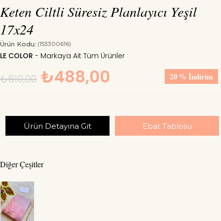
Keten Ciltli Süresiz Planlayıcı Yeşil
17x24
Ürün Kodu:
(153300616)
LE COLOR
₺488,00
20
%
İndirim
₺610,00
Ürün Detayına Git
Ebat Tablosu
Diğer Çeşitler