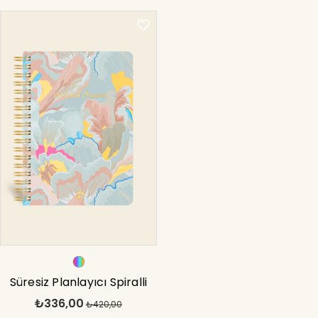
Süresiz Planlayıcı Spiralli
₺336,00
Ajanda Defter Lotus 17x24
₺420,00