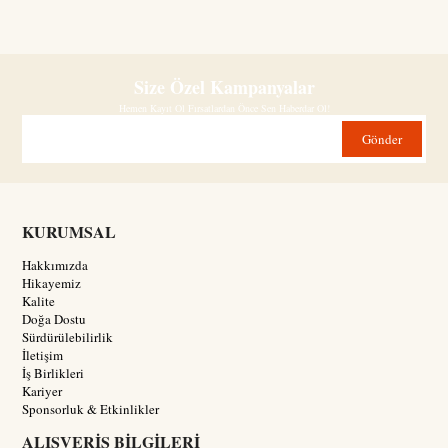
cm
Size Özel Kampanyalar
Hemen Kayıt Ol Fırsatlardan Önce Sen Haberdar Ol!
Gönder
KURUMSAL
Hakkımızda
Hikayemiz
Kalite
Doğa Dostu
Sürdürülebilirlik
İletişim
İş Birlikleri
Kariyer
Sponsorluk & Etkinlikler
ALIŞVERİŞ BİLGİLERİ