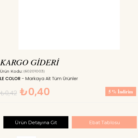
KARGO GİDERİ
Ürün Kodu:
(60201003)
LE COLOR
₺0,40
5
%
İndirim
₺0,42
Ürün Detayına Git
Ebat Tablosu