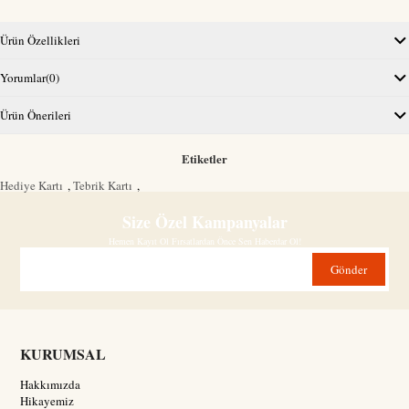
Ürün Özellikleri
Yorumlar
(0)
Ürün Önerileri
Etiketler
Hediye Kartı
,
Tebrik Kartı
,
Size Özel Kampanyalar
Hemen Kayıt Ol Fırsatlardan Önce Sen Haberdar Ol!
Gönder
KURUMSAL
Hakkımızda
Hikayemiz