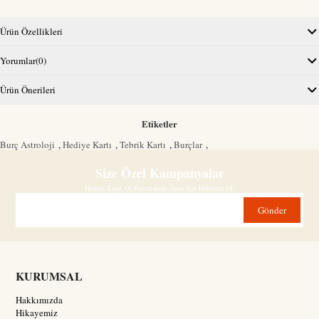
Ürün Özellikleri
Yorumlar
(0)
Ürün Önerileri
Etiketler
Burç Astroloji
,
Hediye Kartı
,
Tebrik Kartı
,
Burçlar
,
Size Özel Kampanyalar
Hemen Kayıt Ol Fırsatlardan Önce Sen Haberdar Ol!
Gönder
KURUMSAL
Hakkımızda
Hikayemiz