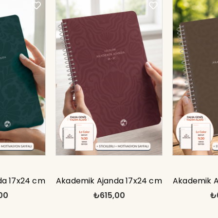
da 17x24 cm
Akademik Ajanda 17x24 cm
Akademik A
00
₺615,00
₺
lı Motivasyon
Spiralli Stickerlı Motivasyon
Spiralli Sti
lı
Sayfalı
S