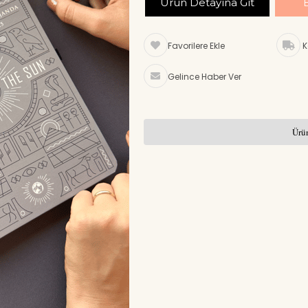
Ürün Detayına Git
Favorilere Ekle
K
Gelince Haber Ver
Ürün