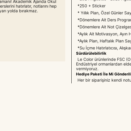
 Zamanı! Akademik Ajanda Okul
*250 + Sticker
lerini hatırlatır, notlarını hep
yarı yolda bırakmaz.
* Yıllık Plan, Özel Günler Sa
*Dönemlere Ait Ders Programı
*Dönemlere Ait Not Çizelges
*Aylık Ait Motivasyon, Ayın 
*Aylık Plan, Haftalık Plan Sa
*Su İçme Hatırlatıcısı, Alışka
Sürdürülebilirlik
Le Color ürünlerinde FSC (Or
Endüstriyel ormanlardan elde
vermiyoruz.
Hediye Paketi İle Mi Gönderil
Her bir siparişiniz kendi not