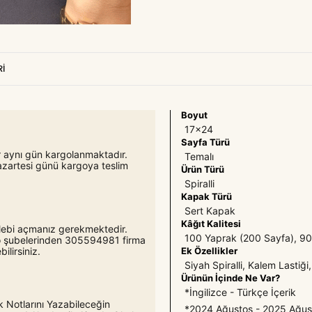
I
Boyut
17x24
Sayfa Türü
er aynı gün kargolanmaktadır.
Temalı
azartesi günü kargoya teslim
Ürün Türü
Spiralli
Kapak Türü
Sert Kapak
Kâğıt Kalitesi
 talebi açmanız gerekmektedir.
100 Yaprak (200 Sayfa), 90
rgo şubelerinden 305594981 firma
Ek Özellikler
lirsiniz.
Siyah Spiralli, Kalem Lastiğ
Ürünün İçinde Ne Var?
*İngilizce - Türkçe İçerik
 Notlarını Yazabileceğin
*2024 Ağustos - 2025 Ağust