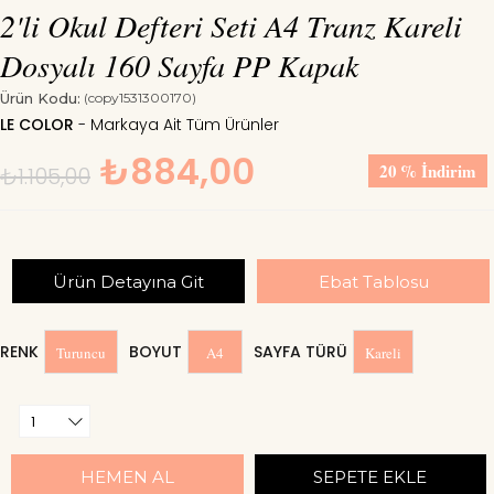
2'li Okul Defteri Seti A4 Tranz Kareli
Dosyalı 160 Sayfa PP Kapak
Ürün Kodu:
(copy1531300170)
LE COLOR
₺884,00
20
%
İndirim
₺1.105,00
Ürün Detayına Git
Ebat Tablosu
RENK
BOYUT
SAYFA TÜRÜ
Turuncu
A4
Kareli