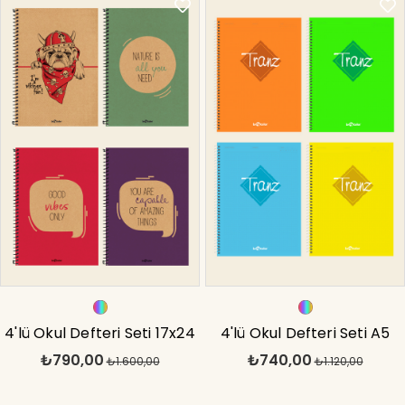
4'lü Okul Defteri Seti 17x24
4'lü Okul Defteri Seti A5
₺790,00
₺740,00
Eco Kraft Kareli 200 Sayfa
₺1.600,00
Tranz Çizgili 200 Sayfa PP
₺1.120,00
Kapak