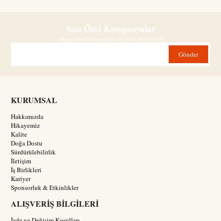
Size Özel Kampanyalar
Hemen Kayıt Ol Fırsatlardan Önce Sen Haberdar Ol!
Gönder
KURUMSAL
Hakkımızda
Hikayemiz
Kalite
Doğa Dostu
Sürdürülebilirlik
İletişim
İş Birlikleri
Kariyer
Sponsorluk & Etkinlikler
ALIŞVERİŞ BİLGİLERİ
İade ve Değişim Koşulları