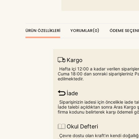
ÜRÜN ÖZELLIKLERI
YORUMLAR
(0)
ÖDEME SEÇENE
Kargo
Hafta içi 12:00 a kadar verilen siparişl
Cuma 18:00 dan sonraki siparişleriniz P
edilmektedir.
İade
Siparişinizin iadesi için öncelikle iade
İade talebi açıldıktan sonra Aras Karg
firma kodunu belirterek karşı ödemeli gön
Okul Defteri
Çevre dostu olan kraft’ın kendi doğall