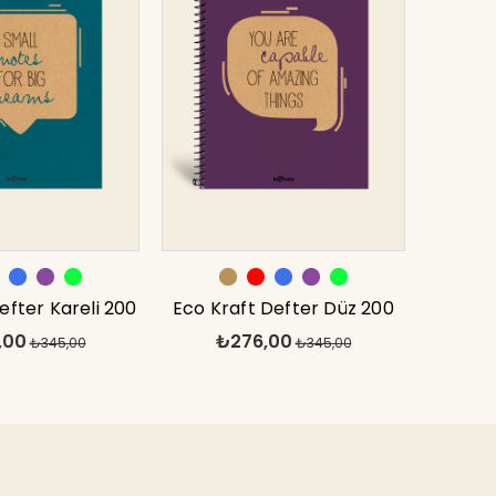
efter Kareli 200
Eco Kraft Defter Düz 200
,00
₺276,00
vi 17x24 cm
₺345,00
syf Mor 17x24 cm
₺345,00