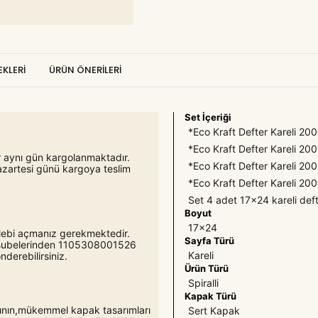
KLERI
ÜRÜN ÖNERILERI
Set İçeriği
*Eco Kraft Defter Kareli 200
*Eco Kraft Defter Kareli 20
er aynı gün kargolanmaktadır.
*Eco Kraft Defter Kareli 20
azartesi günü kargoya teslim
*Eco Kraft Defter Kareli 200
Set 4 adet 17x24 kareli def
Boyut
17x24
 talebi açmanız gerekmektedir.
Sayfa Türü
o şubelerinden 1105308001526
Kareli
derebilirsiniz.
Ürün Türü
Spiralli
Kapak Türü
ığının,mükemmel kapak tasarımları
Sert Kapak