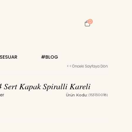
0
KSESUAR
#BLOG
< < Önceki Sayfaya Dön
4 Sert Kapak Spiralli Kareli
Ürün Kodu:
(153130018)