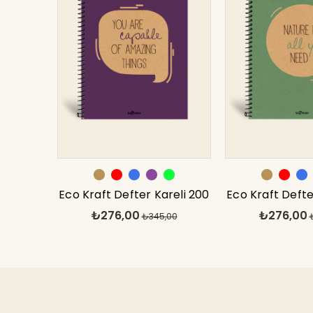
Eco Kraft Defter Kareli 200
Eco Kraft Defte
₺276,00
₺276,00
syf Mor 17x24 cm
₺345,00
syf Yeşil 1