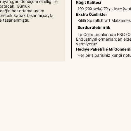
oruyan,geri dönüşüm özelliği ile
Kâğıt Kalitesi
k katacak. Günlük
100 (200 sayfa),70 gr, Ivory (sarı
leceğin,her ortama uyum
Ekstra Özellikler
tirecek kapak tasarımı,sayfa
 tasarlanmıştır.
Kilitli Spiralli,Kraft Malzeme
Sürdürülebilirlik
Le Color ürünlerinde FSC (Or
Endüstriyel ormanlardan elde
vermiyoruz.
Hediye Paketi İle Mi Gönderil
Her bir siparişiniz kendi not