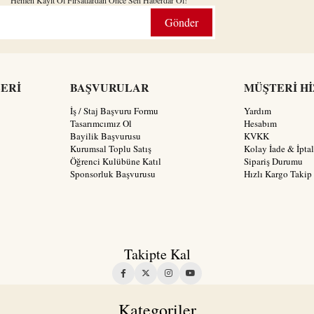
Gönder
LERİ
BAŞVURULAR
MÜŞTERİ H
İş / Staj Başvuru Formu
Yardım
Tasarımcımız Ol
Hesabım
Bayilik Başvurusu
KVKK
Kurumsal Toplu Satış
Kolay İade & İptal
Öğrenci Kulübüne Katıl
Sipariş Durumu
Sponsorluk Başvurusu
Hızlı Kargo Takip
Takipte Kal
Kategoriler