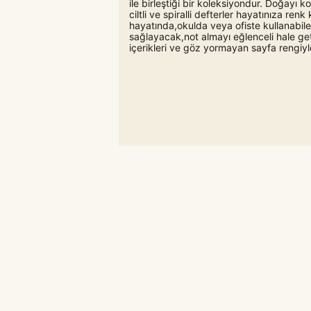
ile birleştiği bir koleksiyondur. Doğayı k
ciltli ve spiralli defterler hayatınıza ren
hayatında,okulda veya ofiste kullanabi
sağlayacak,not almayı eğlenceli hale ge
içerikleri ve göz yormayan sayfa rengiyle