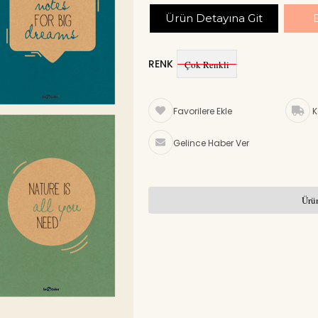
Ürün Detayına Git
RENK
Çok Renkli
Favorilere Ekle
K
Gelince Haber Ver
Ürün