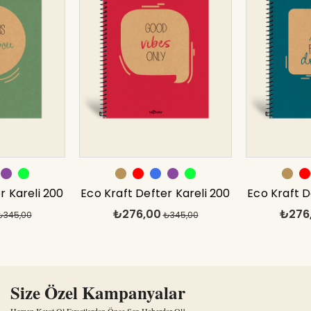
r Kareli 200
Eco Kraft Defter Kareli 200
Eco Kraft D
₺276,00
₺276
7x24 cm
₺345,00
syf Kırmızı 17x24 cm
₺345,00
syf Ma
Size Özel Kampanyalar
Hemen Kayıt Ol Fırsatlardan Önce Sen Haberdar Ol!