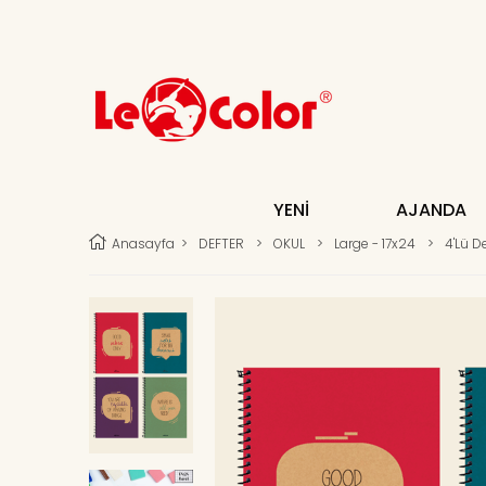
YENİ
AJANDA
Anasayfa
>
DEFTER
>
OKUL
>
Large - 17x24
>
4'lü De