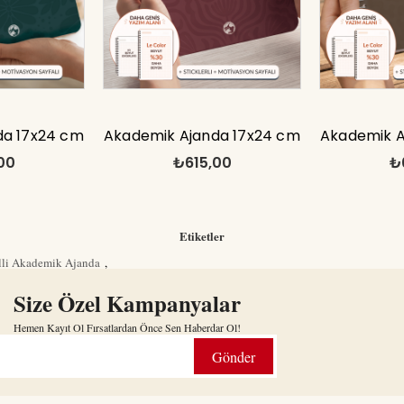
da 17x24 cm
Akademik Ajanda 17x24 cm
Akademik A
00
₺615,00
₺
lı Motivasyon
Spiralli Stickerlı Motivasyon
Spiralli Sti
lı
Sayfalı
S
Etiketler
lli Akademik Ajanda
,
Size Özel Kampanyalar
Hemen Kayıt Ol Fırsatlardan Önce Sen Haberdar Ol!
Gönder