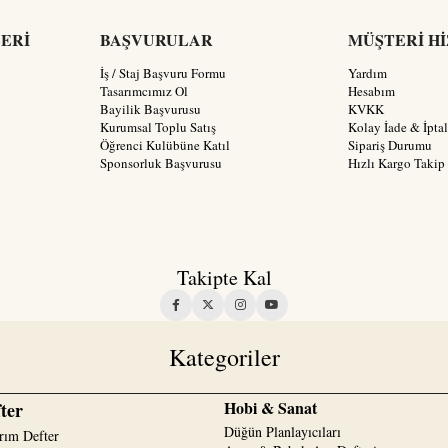
LERİ
BAŞVURULAR
MÜŞTERİ H
İş / Staj Başvuru Formu
Yardım
Tasarımcımız Ol
Hesabım
Bayilik Başvurusu
KVKK
Kurumsal Toplu Satış
Kolay İade & İptal
Öğrenci Kulübüne Katıl
Sipariş Durumu
Sponsorluk Başvurusu
Hızlı Kargo Takip
Takipte Kal
Kategoriler
Hobi & Sanat
ter
Düğün Planlayıcıları
rım Defter