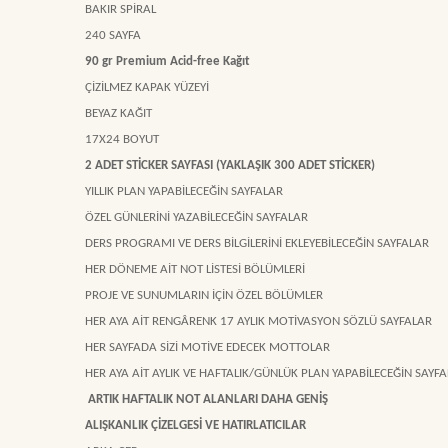
BAKIR SPİRAL
240 SAYFA
90 gr Premium Acid-free Kağıt
ÇİZİLMEZ KAPAK YÜZEYİ
BEYAZ KAĞIT
17X24 BOYUT
2 ADET STİCKER SAYFASI (YAKLAŞIK 300 ADET STİCKER)
YILLIK PLAN YAPABİLECEĞİN SAYFALAR
ÖZEL GÜNLERİNİ YAZABİLECEĞİN SAYFALAR
DERS PROGRAMI VE DERS BİLGİLERİNİ EKLEYEBİLECEĞİN SAYFALAR
HER DÖNEME AİT NOT LİSTESİ BÖLÜMLERİ
PROJE VE SUNUMLARIN İÇİN ÖZEL BÖLÜMLER
HER AYA AİT RENGÂRENK 17 AYLIK MOTİVASYON SÖZLÜ SAYFALAR
HER SAYFADA SİZİ MOTİVE EDECEK MOTTOLAR
HER AYA AİT AYLIK VE HAFTALIK/GÜNLÜK PLAN YAPABİLECEĞİN SAYF
ARTIK HAFTALIK NOT ALANLARI DAHA GENİŞ
ALIŞKANLIK ÇİZELGESİ VE HATIRLATICILAR