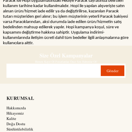
Paracık ise Hopi uygulamasındaki Hediye Paracık sayfasında belirtilen
kullanım tarihine kadar kullanılmalıdır. Hopi ile yapılan alışverişte satın
alınan ürün/hizmet iade edilir ya da değiştirilirse, kazanılan Paracık
tutarı müşteriden geri alınır; bu işlem müşterinin yeterli Paracık bakiyesi
varsa Paracıklarından, aksi durumda iade edilen ürün/hizmetin satış
bedelinden mahsup edilerek yapılır. Hopi kampanya koşul, süre ve
kapsamını değiştirme hakkına sahiptir. Uygulama indirimi-
kullanımlarında iletişim ücreti dahil tüm bedeller ilgili anlaşmalarına göre
kullanıcılara aittir.
Size Özel Kampanyalar
Hemen Kayıt Ol Fırsatlardan Önce Sen Haberdar Ol!
Gönder
KURUMSAL
Hakkımızda
Hikayemiz
Kalite
Doğa Dostu
Sürdürülebilirlik