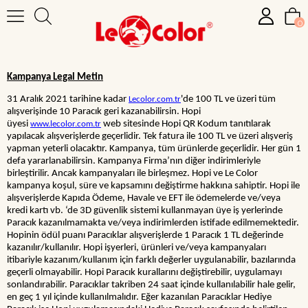
0
Kampanya Legal Metin
31 Aralık 2021 tarihine kadar
'de 100 TL ve üzeri tüm
Lecolor.com.tr
alışverişinde 10 Paracık geri kazanabilirsin. Hopi
üyesi
web sitesinde Hopi QR Kodum tanıtılarak
www.lecolor.com.tr
yapılacak alışverişlerde geçerlidir. Tek fatura ile 100 TL ve üzeri alışveriş
yapman yeterli olacaktır. Kampanya, tüm ürünlerde geçerlidir. Her gün 1
defa yararlanabilirsin. Kampanya Firma’nın diğer indirimleriyle
birleştirilir. Ancak kampanyaları ile birleşmez. Hopi ve Le Color
kampanya koşul, süre ve kapsamını değiştirme hakkına sahiptir. Hopi ile
alışverişlerde Kapıda Ödeme, Havale ve EFT ile ödemelerde ve/veya
kredi kartı vb. ‘de 3D güvenlik sistemi kullanmayan üye iş yerlerinde
Paracık kazanılmamakta ve/veya indirimlerden istifade edilmemektedir.
Hopinin ödül puanı Paracıklar alışverişlerde 1 Paracık 1 TL değerinde
kazanılır/kullanılır. Hopi işyerleri, ürünleri ve/veya kampanyaları
itibariyle kazanım/kullanım için farklı değerler uygulanabilir, bazılarında
geçerli olmayabilir. Hopi Paracık kurallarını değiştirebilir, uygulamayı
sonlandırabilir. Paracıklar takriben 24 saat içinde kullanılabilir hale gelir,
en geç 1 yıl içinde kullanılmalıdır. Eğer kazanılan Paracıklar Hediye